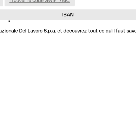
Trouver le code SWIFT/BIC
IBAN
S.p.a.
ionale Del Lavoro S.p.a. et découvrez tout ce qu'il faut savo