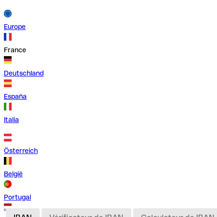
Europe
France
Deutschland
España
Italia
Österreich
België
Portugal