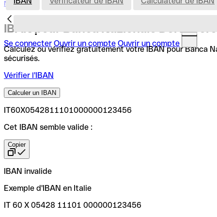
IBAN
Vérificateur de IBAN
Calculateur de IBAN
Nederland
IBAN pour Banca Nazionale Del Lavoro 
Se connecter
Ouvrir un compte
Ouvrir un compte
Calculez ou vérifiez gratuitement votre IBAN pour Banca Naz
sécurisés.
Vérifier l'IBAN
Calculer un IBAN
IT60X0542811101000000123456
Cet IBAN semble valide :
Copier
IBAN invalide
Exemple d'IBAN en Italie
IT 60 X 05428 11101 000000123456