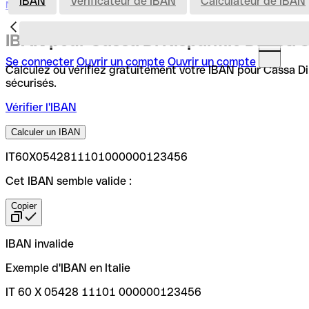
IBAN
Vérificateur de IBAN
Calculateur de IBAN
Nederland
IBAN pour Cassa Di Risparmio Di Asti 
Se connecter
Ouvrir un compte
Ouvrir un compte
Calculez ou vérifiez gratuitement votre IBAN pour Cassa Di 
sécurisés.
Vérifier l'IBAN
Calculer un IBAN
IT60X0542811101000000123456
Cet IBAN semble valide :
Copier
IBAN invalide
Exemple d'IBAN en Italie
IT 60 X 05428 11101 000000123456