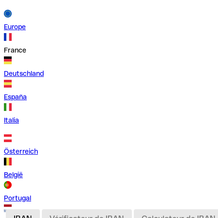
Europe
France
Deutschland
España
Italia
Österreich
België
Portugal