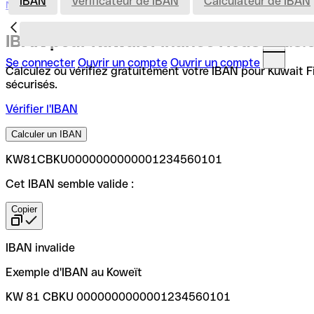
IBAN
Vérificateur de IBAN
Calculateur de IBAN
Nederland
IBAN pour Kuwait Finance House (k.s.c
Se connecter
Ouvrir un compte
Ouvrir un compte
Calculez ou vérifiez gratuitement votre IBAN pour Kuwait Fin
sécurisés.
Vérifier l'IBAN
Calculer un IBAN
KW81CBKU0000000000001234560101
Cet IBAN semble valide :
Copier
IBAN invalide
Exemple d'IBAN au Koweït
KW 81 CBKU 0000000000001234560101