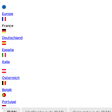
Europe
France
Deutschland
España
Italia
Österreich
België
Portugal