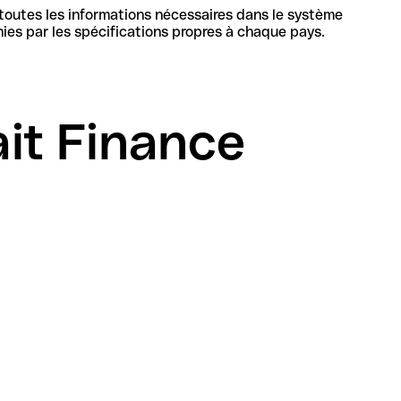
 toutes les informations nécessaires dans le système
bancaire au Koweït pour identifier de manière unique la banque et le compte, sa structure et sa longueur sont définies par les spécifications propres à chaque pays.
it Finance