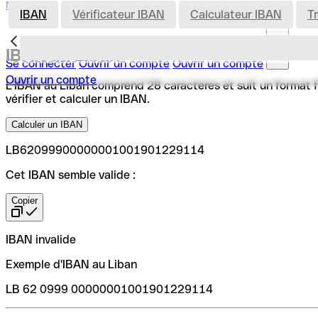
Nederland
IBAN
Vérificateur IBAN
Calculateur IBAN
T
IBAN au Liban
Se connecter
Ouvrir un compte
Ouvrir un compte
Ouvrir un compte
L'IBAN au Liban comprend 28 caractères et suit un format fix
vérifier et calculer un IBAN.
Calculer un IBAN
LB62099900000001001901229114
Cet IBAN semble valide :
Copier
IBAN invalide
Exemple d'IBAN au Liban
LB 62 0999 00000001001901229114