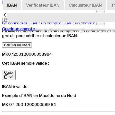
Nederland
IBAN
Vérificateur IBAN
Calculateur IBAN
T
IBAN en Macédoine du Nord
Se connecter
Ouvrir un compte
Ouvrir un compte
Ouvrir un compte
L'IBAN en Macédoine du Nord comprend 19 caractères et suit 
gratuit pour vérifier et calculer un IBAN.
Calculer un IBAN
MK07250120000058984
Cet IBAN semble valide :
Copier
IBAN invalide
Exemple d'IBAN en Macédoine du Nord
MK 07 250 1200000589 84