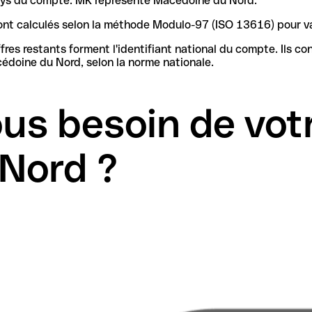
 pays du compte. MK représente Macédoine du Nord.
4 sont calculés selon la méthode Modulo-97 (ISO 13616) pour 
iant national du compte. Ils contiennent les informations nécessaires pour identifier la
doine du Nord, selon la norme nationale.
us besoin de vot
Nord ?