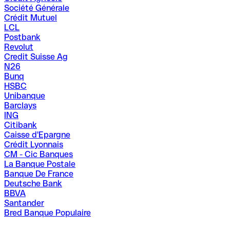
Société Générale
Crédit Mutuel
LCL
Postbank
Revolut
Credit Suisse Ag
N26
Bunq
HSBC
Unibanque
Barclays
ING
Citibank
Caisse d'Epargne
Crédit Lyonnais
CM - Cic Banques
La Banque Postale
Banque De France
Deutsche Bank
BBVA
Santander
Bred Banque Populaire