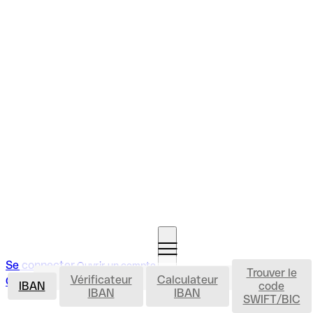
Se connecter
Ouvrir un compte
Trouver le
IBAN
Vérificateur
Calculateur
Ouvrir un compte
IBAN
code
IBAN
IBAN
SWIFT/BIC