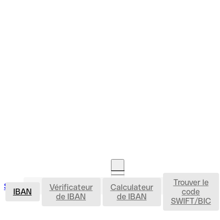
Trouver le
IBAN
Se connecter
Vérificateur
Calculateur
Ouvrir un compte
IBAN
code
de IBAN
de IBAN
SWIFT/BIC