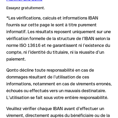
Recommandation
: demandez au bénéficiaire de vous
Remarque
compte.
: Pour les virements en devises étrangères (par ex.
confirmer l'IBAN par écrit, surtout pour une nouvelle relation
Essayez gratuitement.
USD, GBP), des frais de change peuvent s'appliquer.
commerciale ou un montant important. L'existence d'un
Renseignez-vous à l'avance auprès de Bank Norwegian sur les
compte ne peut être vérifiée que par Bank Norwegian elle-
*Les vérifications, calculs et informations IBAN
conditions en vigueur.
même ou par un virement test.
Dans ce cas :
fournis sur cette page le sont à titre purement
informatif. Les résultats reposent uniquement sur une
la banque réceptrice doit coopérer au retour des fonds
vérification formelle de la structure de l’IBAN selon la
votre banque peut initier une procédure de rappel sur
norme ISO 13616 et ne garantissent ni l’existence du
demande
compte, ni l’identité du titulaire, ni la réussite d’un
le remboursement n’est pas garanti, surtout si les fonds ont
paiement.
déjà été retirés
pour les virements hors SEPA, la récupération est plus
Qonto décline toute responsabilité en cas de
complexe et peut entraîner des frais
dommages résultant de l’utilisation de ces
informations, notamment en cas de virements erronés,
Recommandation
: vérifiez systématiquement chaque IBAN
avant un virement (via un outil de vérification) et confirmez-le
échoués ou effectués vers un mauvais destinataire.
directement auprès du bénéficiaire en cas de doute. Cette
L’utilisation se fait sous votre entière responsabilité.
précaution est essentielle, en particulier pour des montants
élevés ou de nouvelles relations commerciales.
Veuillez vérifier chaque IBAN avant d’effectuer un
virement, directement auprès du bénéficiaire ou de la