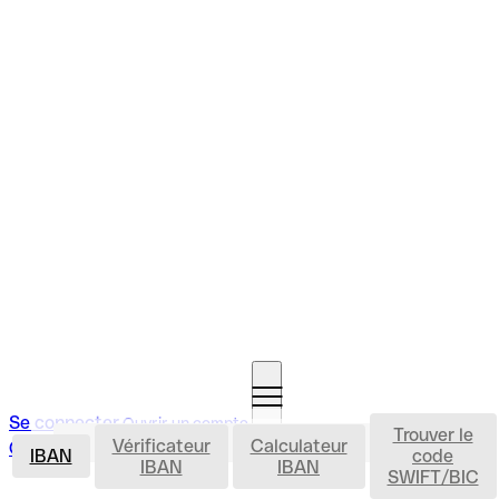
Se connecter
Ouvrir un compte
Trouver le
IBAN
Vérificateur
Calculateur
Ouvrir un compte
IBAN
code
IBAN
IBAN
SWIFT/BIC