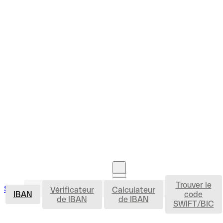
Trouver le
IBAN
Se connecter
Vérificateur
Calculateur
Ouvrir un compte
IBAN
code
de IBAN
de IBAN
SWIFT/BIC