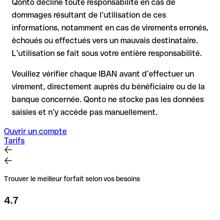
Qonto décline toute responsabilité en cas de
complexe et peut entraîner des frais
dommages résultant de l’utilisation de ces
informations, notamment en cas de virements erronés,
Recommandation
: vérifiez systématiquement chaque IBAN
avant un virement (via un outil de vérification) et confirmez-le
échoués ou effectués vers un mauvais destinataire.
directement auprès du bénéficiaire en cas de doute. Cette
L’utilisation se fait sous votre entière responsabilité.
précaution est essentielle, en particulier pour des montants
élevés ou de nouvelles relations commerciales.
Veuillez vérifier chaque IBAN avant d’effectuer un
virement, directement auprès du bénéficiaire ou de la
banque concernée. Qonto ne stocke pas les données
saisies et n’y accède pas manuellement.
Ouvrir un compte
Tarifs
Trouver le meilleur forfait selon vos besoins
4.7