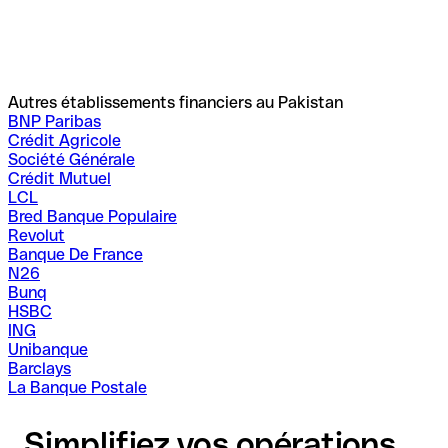
Autres établissements financiers au Pakistan
BNP Paribas
Crédit Agricole
Société Générale
Crédit Mutuel
LCL
Bred Banque Populaire
Revolut
Banque De France
N26
Bunq
HSBC
ING
Unibanque
Barclays
La Banque Postale
Simplifiez vos opérations