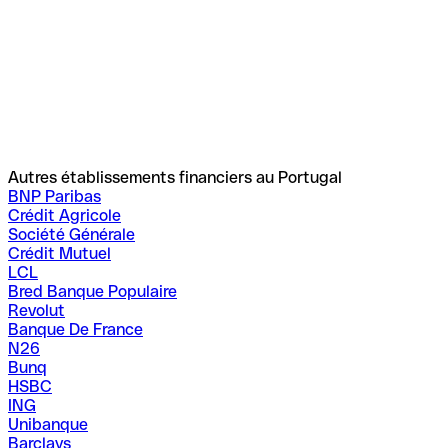
Autres établissements financiers au Portugal
BNP Paribas
Crédit Agricole
Société Générale
Crédit Mutuel
LCL
Bred Banque Populaire
Revolut
Banque De France
N26
Bunq
HSBC
ING
Unibanque
Barclays