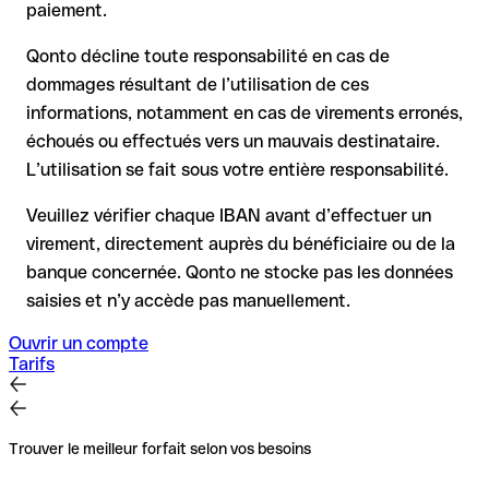
paiement.
déjà été retirés
pour les virements hors SEPA, la récupération est plus
Qonto décline toute responsabilité en cas de
complexe et peut entraîner des frais
dommages résultant de l’utilisation de ces
informations, notamment en cas de virements erronés,
Recommandation
: vérifiez systématiquement chaque IBAN
avant un virement (via un outil de vérification) et confirmez-le
échoués ou effectués vers un mauvais destinataire.
directement auprès du bénéficiaire en cas de doute. Cette
L’utilisation se fait sous votre entière responsabilité.
précaution est essentielle, en particulier pour des montants
élevés ou de nouvelles relations commerciales.
Veuillez vérifier chaque IBAN avant d’effectuer un
virement, directement auprès du bénéficiaire ou de la
banque concernée. Qonto ne stocke pas les données
saisies et n’y accède pas manuellement.
Ouvrir un compte
Tarifs
Trouver le meilleur forfait selon vos besoins