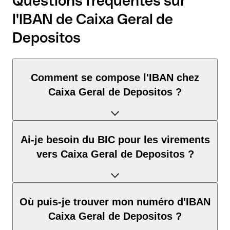
Questions fréquentes sur
l'IBAN de Caixa Geral de
Depositos
Comment se compose l'IBAN chez
Caixa Geral de Depositos ?
L'IBAN au Portugal se compose exactement de 25 caractères
Ai-je besoin du BIC pour les virements
et comprend trois éléments :
vers Caixa Geral de Depositos ?
Code pays (positions 1–2) : PT identifie Portugal selon la
norme ISO 3166-1.
Clé de contrôle (positions 3–4) : permet de vérifier
Cela dépend de la destination du virement :
Où puis-je trouver mon numéro d'IBAN
automatiquement que l’IBAN est valide
Au sein de la zone SEPA : non. Pour tous les virements en
Caixa Geral de Depositos ?
BBAN (position 5–25) : correspond au numéro de compte
euros en Allemagne et dans l'UE, l'IBAN suffit. Le BIC est
national, dont la structure dépend du pays Portugal.