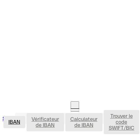
Trouver le
IBAN
Se connecter
Vérificateur
Calculateur
Ouvrir un compte
IBAN
code
de IBAN
de IBAN
SWIFT/BIC