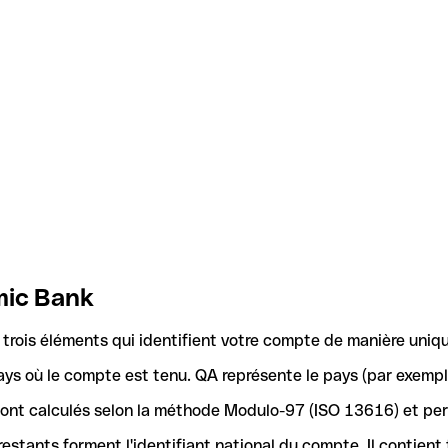
mic Bank
rois éléments qui identifient votre compte de manière uniqu
ays où le compte est tenu. QA représente le pays (par exemple
 sont calculés selon la méthode Modulo-97 (ISO 13616) et pe
stants forment l'identifiant national du compte. Il contient