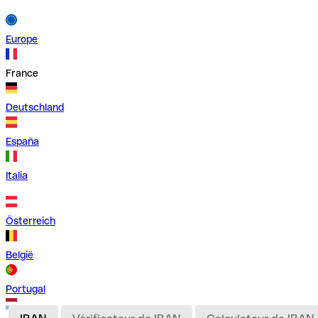
Europe
France
Deutschland
España
Italia
Österreich
België
Portugal