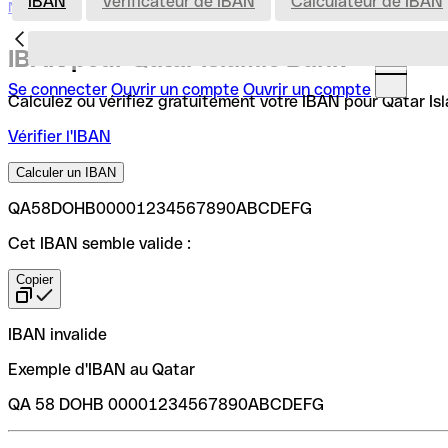
IBAN
Vérificateur de IBAN
Calculateur de IBAN
Nederland
IBAN pour Qatar Islamic Bank
Se connecter
Ouvrir un compte
Ouvrir un compte
Calculez ou vérifiez gratuitement votre IBAN pour Qatar Isla
Vérifier l'IBAN
Calculer un IBAN
QA58DOHB00001234567890ABCDEFG
Cet IBAN semble valide :
Copier
IBAN invalide
Exemple d'IBAN au Qatar
QA 58 DOHB 00001234567890ABCDEFG