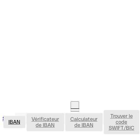
Trouver le
IBAN
Se connecter
Vérificateur
Calculateur
Ouvrir un compte
IBAN
code
de IBAN
de IBAN
SWIFT/BIC