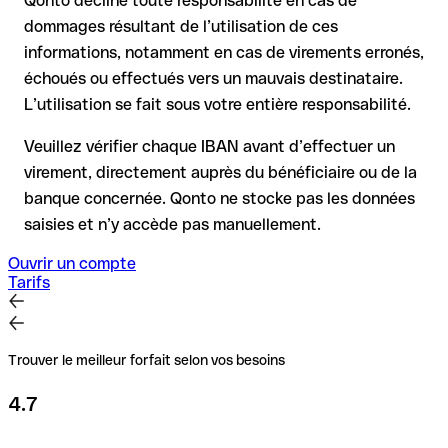
Qonto décline toute responsabilité en cas de
complexe et peut entraîner des frais
dommages résultant de l’utilisation de ces
informations, notamment en cas de virements erronés,
Recommandation
: vérifiez systématiquement chaque IBAN
avant un virement (via un outil de vérification) et confirmez-le
échoués ou effectués vers un mauvais destinataire.
directement auprès du bénéficiaire en cas de doute. Cette
L’utilisation se fait sous votre entière responsabilité.
précaution est essentielle, en particulier pour des montants
élevés ou de nouvelles relations commerciales.
Veuillez vérifier chaque IBAN avant d’effectuer un
virement, directement auprès du bénéficiaire ou de la
banque concernée. Qonto ne stocke pas les données
saisies et n’y accède pas manuellement.
Ouvrir un compte
Tarifs
Trouver le meilleur forfait selon vos besoins
4.7