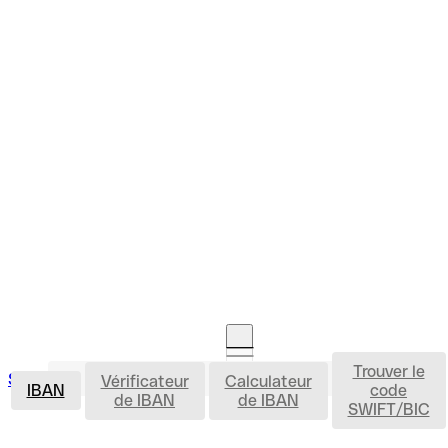
Trouver le
IBAN
Se connecter
Vérificateur
Calculateur
Ouvrir un compte
IBAN
code
de IBAN
de IBAN
SWIFT/BIC