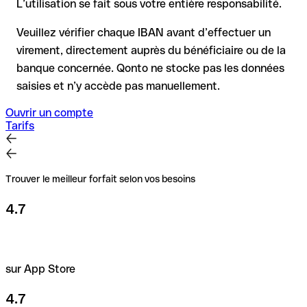
L’utilisation se fait sous votre entière responsabilité.
précaution est essentielle, en particulier pour des montants
élevés ou de nouvelles relations commerciales.
Veuillez vérifier chaque IBAN avant d’effectuer un
virement, directement auprès du bénéficiaire ou de la
banque concernée. Qonto ne stocke pas les données
saisies et n’y accède pas manuellement.
Ouvrir un compte
Tarifs
Trouver le meilleur forfait selon vos besoins
4.7
sur App Store
4.7