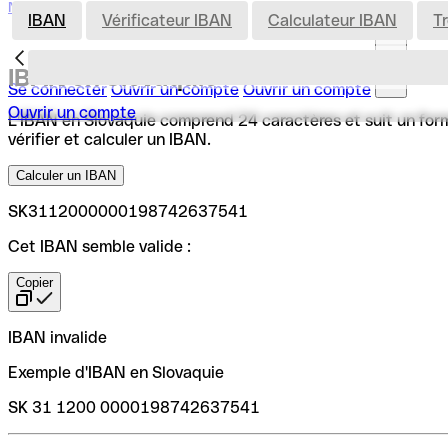
Nederland
IBAN
Vérificateur IBAN
Calculateur IBAN
T
IBAN en Slovaquie
Se connecter
Ouvrir un compte
Ouvrir un compte
Ouvrir un compte
L'IBAN en Slovaquie comprend 24 caractères et suit un format
vérifier et calculer un IBAN.
Calculer un IBAN
SK3112000000198742637541
Cet IBAN semble valide :
Copier
IBAN invalide
Exemple d'IBAN en Slovaquie
SK 31 1200 0000198742637541