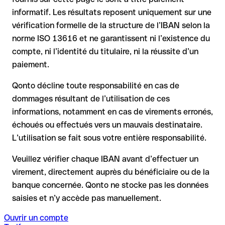
informatif. Les résultats reposent uniquement sur une
la banque réceptrice doit coopérer au retour des fonds
vérification formelle de la structure de l’IBAN selon la
votre banque peut initier une procédure de rappel sur
norme ISO 13616 et ne garantissent ni l’existence du
demande
compte, ni l’identité du titulaire, ni la réussite d’un
le remboursement n’est pas garanti, surtout si les fonds ont
paiement.
déjà été retirés
pour les virements hors SEPA, la récupération est plus
Qonto décline toute responsabilité en cas de
complexe et peut entraîner des frais
dommages résultant de l’utilisation de ces
informations, notamment en cas de virements erronés,
Recommandation
: vérifiez systématiquement chaque IBAN
avant un virement (via un outil de vérification) et confirmez-le
échoués ou effectués vers un mauvais destinataire.
directement auprès du bénéficiaire en cas de doute. Cette
L’utilisation se fait sous votre entière responsabilité.
précaution est essentielle, en particulier pour des montants
élevés ou de nouvelles relations commerciales.
Veuillez vérifier chaque IBAN avant d’effectuer un
virement, directement auprès du bénéficiaire ou de la
banque concernée. Qonto ne stocke pas les données
saisies et n’y accède pas manuellement.
Ouvrir un compte