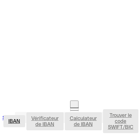
Trouver le
IBAN
Se connecter
Vérificateur
Calculateur
Ouvrir un compte
IBAN
code
de IBAN
de IBAN
SWIFT/BIC