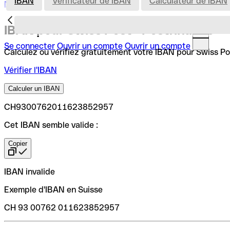
IBAN
Vérificateur de IBAN
Calculateur de IBAN
Nederland
IBAN pour Swiss Post - Postfinance
Se connecter
Ouvrir un compte
Ouvrir un compte
Calculez ou vérifiez gratuitement votre IBAN pour Swiss Post
Vérifier l'IBAN
Calculer un IBAN
CH9300762011623852957
Cet IBAN semble valide :
Copier
IBAN invalide
Exemple d'IBAN en Suisse
CH 93 00762 011623852957