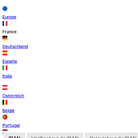
Europe
France
Deutschland
España
Italia
Österreich
België
Portugal