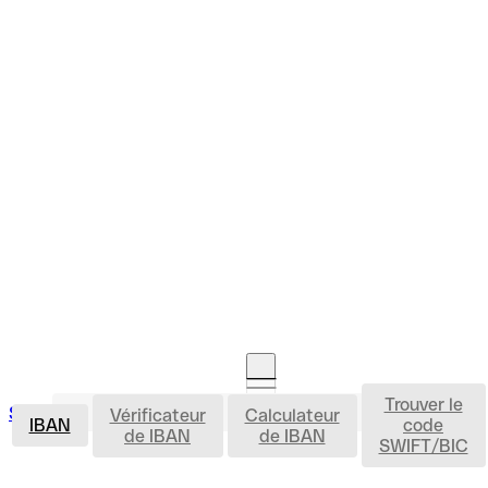
Trouver le
IBAN
Se connecter
Vérificateur
Calculateur
Ouvrir un compte
IBAN
code
de IBAN
de IBAN
SWIFT/BIC