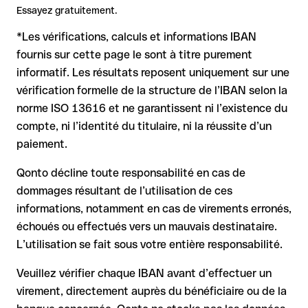
Remarque
compte.
: Pour les virements en devises étrangères (par ex.
confirmer l'IBAN par écrit, surtout pour une nouvelle relation
Essayez gratuitement.
USD, GBP), des frais de change peuvent s'appliquer.
commerciale ou un montant important. L'existence d'un
Renseignez-vous à l'avance auprès de Rabobank Nederland
compte ne peut être vérifiée que par Rabobank Nederland
*Les vérifications, calculs et informations IBAN
sur les conditions en vigueur.
elle-même ou par un virement test.
Dans ce cas :
fournis sur cette page le sont à titre purement
informatif. Les résultats reposent uniquement sur une
la banque réceptrice doit coopérer au retour des fonds
vérification formelle de la structure de l’IBAN selon la
votre banque peut initier une procédure de rappel sur
norme ISO 13616 et ne garantissent ni l’existence du
demande
compte, ni l’identité du titulaire, ni la réussite d’un
le remboursement n’est pas garanti, surtout si les fonds ont
paiement.
déjà été retirés
pour les virements hors SEPA, la récupération est plus
Qonto décline toute responsabilité en cas de
complexe et peut entraîner des frais
dommages résultant de l’utilisation de ces
informations, notamment en cas de virements erronés,
Recommandation
: vérifiez systématiquement chaque IBAN
avant un virement (via un outil de vérification) et confirmez-le
échoués ou effectués vers un mauvais destinataire.
directement auprès du bénéficiaire en cas de doute. Cette
L’utilisation se fait sous votre entière responsabilité.
précaution est essentielle, en particulier pour des montants
élevés ou de nouvelles relations commerciales.
Veuillez vérifier chaque IBAN avant d’effectuer un
virement, directement auprès du bénéficiaire ou de la