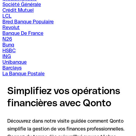
Société Générale
Crédit Mutuel
LCL
Bred Banque Populaire
Revolut
Banque De France
N26
Bunq
HSBC
ING
Unibanque
Barclays
La Banque Postale
Simplifiez vos opérations
financières avec Qonto
Découvrez dans notre visite guidée comment Qonto
simplifie la gestion de vos finances professionnelles.