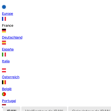
Europe
France
Deutschland
España
Italia
Österreich
België
Portugal