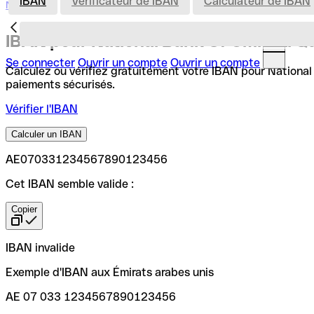
IBAN
Vérificateur de IBAN
Calculateur de IBAN
Nederland
IBAN pour National Bank Of Umm Al Qa
Se connecter
Ouvrir un compte
Ouvrir un compte
Calculez ou vérifiez gratuitement votre IBAN pour National 
paiements sécurisés.
Vérifier l'IBAN
Calculer un IBAN
AE070331234567890123456
Cet IBAN semble valide :
Copier
IBAN invalide
Exemple d'IBAN aux Émirats arabes unis
AE 07 033 1234567890123456