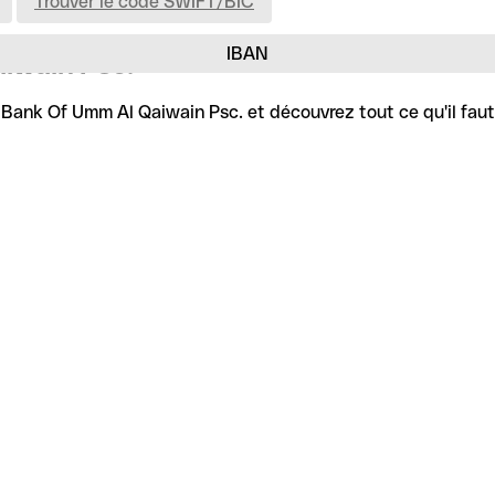
Trouver le code SWIFT/BIC
IBAN
iwain Psc.
Bank Of Umm Al Qaiwain Psc. et découvrez tout ce qu'il faut s