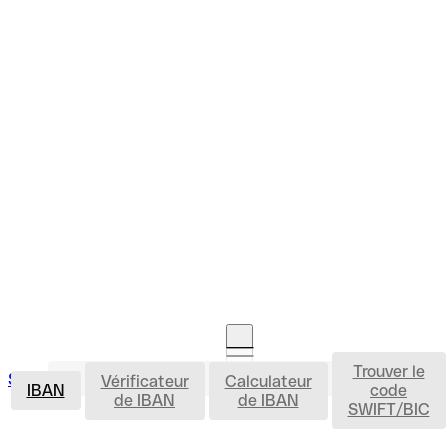
Trouver le
IBAN
Se connecter
Vérificateur
Calculateur
Ouvrir un compte
IBAN
code
de IBAN
de IBAN
SWIFT/BIC