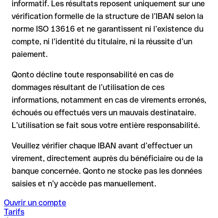
informatif. Les résultats reposent uniquement sur une
la banque réceptrice doit coopérer au retour des fonds
vérification formelle de la structure de l’IBAN selon la
votre banque peut initier une procédure de rappel sur
norme ISO 13616 et ne garantissent ni l’existence du
demande
compte, ni l’identité du titulaire, ni la réussite d’un
le remboursement n’est pas garanti, surtout si les fonds ont
paiement.
déjà été retirés
pour les virements hors SEPA, la récupération est plus
Qonto décline toute responsabilité en cas de
complexe et peut entraîner des frais
dommages résultant de l’utilisation de ces
informations, notamment en cas de virements erronés,
Recommandation
: vérifiez systématiquement chaque IBAN
avant un virement (via un outil de vérification) et confirmez-le
échoués ou effectués vers un mauvais destinataire.
directement auprès du bénéficiaire en cas de doute. Cette
L’utilisation se fait sous votre entière responsabilité.
précaution est essentielle, en particulier pour des montants
élevés ou de nouvelles relations commerciales.
Veuillez vérifier chaque IBAN avant d’effectuer un
virement, directement auprès du bénéficiaire ou de la
banque concernée. Qonto ne stocke pas les données
saisies et n’y accède pas manuellement.
Ouvrir un compte
Tarifs