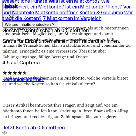
Wesentliche Punkte
Was ist ein Mietkonto?
Wie
Inhalt
funktioniert ein Mietkonto?
Ist ein Mietkonto Pflicht?
Vor-
und Nachteile
Mietkonto eröffnen
Kosten & Gebühren
Wer
trägt die Kosten?
7 Mietkonten im Vergleich
Wesentliche Punkte
Was ist ein Mietkonto?
Wie
Weitere Inhalte entdecken
funktioniert ein Mietkonto?
Ist ein Mietkonto Pflicht?
Vor-
Ein Mietkonto bietet sowohl Vermieter:innen als auch Mieter:innen
Geschäftskonto schon ab 0 € eröffnen
und Nachteile
Mietkonto eröffnen
Kosten & Gebühren
Wer
eine praktische Möglichkeit, um Mietzahlungen und damit
trägt die Kosten?
7 Mietkonten im Vergleich
verbundene Ausgaben effizient zu verwalten. Indem es hilft,
Gratis für Einzelunternehmen und Freiberufler:innen.
finanzielle Transaktionen klar zu strukturieren und voneinander zu
trennen, ermöglicht es eine verbesserte Übersicht über
Zahlungseingänge, fällige Beträge und Fristen.
4.5 auf Capterra
Doch wie genau funktioniert ein
Mietkonto
, welche Vorteile bietet
Kostenlos eröffnen
es, und welche Kosten sollten Sie einkalkulieren?
Dieser Artikel beantwortet Ihre Fragen und zeigt auf, wie ein
Mietkonto Ihnen helfen kann, Ordnung in Ihren finanziellen Alltag
zu bringen und rechtzeitig auf Zahlungsausfälle zu reagieren.
Jetzt Konto ab 0 € eröffnen