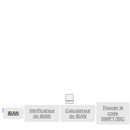
Trouver le
IBAN
Se connecter
Vérificateur
Calculateur
Ouvrir un compte
IBAN
code
de IBAN
de IBAN
SWIFT/BIC