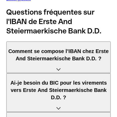
Questions fréquentes sur
l'IBAN de Erste And
Steiermaerkische Bank D.D.
Comment se compose l'IBAN chez Erste
And Steiermaerkische Bank D.D. ?
L'IBAN en Croatie se compose exactement de 21 caractères
Ai-je besoin du BIC pour les virements
et comprend trois éléments :
vers Erste And Steiermaerkische Bank
Code pays (positions 1–2) : HR identifie Croatie selon la
D.D. ?
norme ISO 3166-1.
Clé de contrôle (positions 3–4) : permet de vérifier
automatiquement que l’IBAN est valide