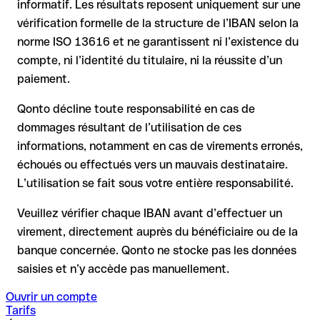
informatif. Les résultats reposent uniquement sur une
la banque réceptrice doit coopérer au retour des fonds
vérification formelle de la structure de l’IBAN selon la
votre banque peut initier une procédure de rappel sur
norme ISO 13616 et ne garantissent ni l’existence du
demande
compte, ni l’identité du titulaire, ni la réussite d’un
le remboursement n’est pas garanti, surtout si les fonds ont
paiement.
déjà été retirés
pour les virements hors SEPA, la récupération est plus
Qonto décline toute responsabilité en cas de
complexe et peut entraîner des frais
dommages résultant de l’utilisation de ces
informations, notamment en cas de virements erronés,
Recommandation
: vérifiez systématiquement chaque IBAN
avant un virement (via un outil de vérification) et confirmez-le
échoués ou effectués vers un mauvais destinataire.
directement auprès du bénéficiaire en cas de doute. Cette
L’utilisation se fait sous votre entière responsabilité.
précaution est essentielle, en particulier pour des montants
élevés ou de nouvelles relations commerciales.
Veuillez vérifier chaque IBAN avant d’effectuer un
virement, directement auprès du bénéficiaire ou de la
banque concernée. Qonto ne stocke pas les données
saisies et n’y accède pas manuellement.
Ouvrir un compte
Tarifs