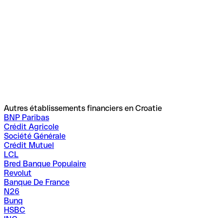
Autres établissements financiers en Croatie
BNP Paribas
Crédit Agricole
Société Générale
Crédit Mutuel
LCL
Bred Banque Populaire
Revolut
Banque De France
N26
Bunq
HSBC