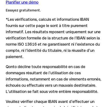
Remarque
: Pour les virements en devises étrangères (par ex.
Recommandation
: demandez au bénéficiaire de vous
Planifier une démo
un IBAN valide, le virement peut être envoyé vers un autre
USD, GBP), des frais de change peuvent s'appliquer.
confirmer l'IBAN par écrit, surtout pour une nouvelle relation
compte.
Essayez gratuitement.
Renseignez-vous à l'avance auprès de Arbejdernes
commerciale ou un montant important. L'existence d'un
Landsbank sur les conditions en vigueur.
compte ne peut être vérifiée que par Arbejdernes Landsbank
*Les vérifications, calculs et informations IBAN
elle-même ou par un virement test.
Dans ce cas :
fournis sur cette page le sont à titre purement
informatif. Les résultats reposent uniquement sur une
la banque réceptrice doit coopérer au retour des fonds
vérification formelle de la structure de l’IBAN selon la
votre banque peut initier une procédure de rappel sur
norme ISO 13616 et ne garantissent ni l’existence du
demande
compte, ni l’identité du titulaire, ni la réussite d’un
le remboursement n’est pas garanti, surtout si les fonds ont
paiement.
déjà été retirés
pour les virements hors SEPA, la récupération est plus
Qonto décline toute responsabilité en cas de
complexe et peut entraîner des frais
dommages résultant de l’utilisation de ces
informations, notamment en cas de virements erronés,
Recommandation
: vérifiez systématiquement chaque IBAN
avant un virement (via un outil de vérification) et confirmez-le
échoués ou effectués vers un mauvais destinataire.
directement auprès du bénéficiaire en cas de doute. Cette
L’utilisation se fait sous votre entière responsabilité.
précaution est essentielle, en particulier pour des montants
élevés ou de nouvelles relations commerciales.
Veuillez vérifier chaque IBAN avant d’effectuer un