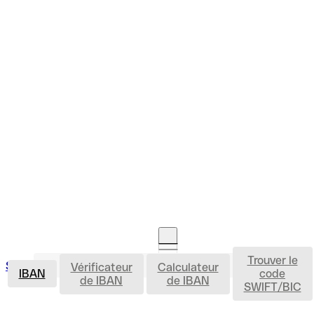
Trouver le
IBAN
Se connecter
Vérificateur
Calculateur
Ouvrir un compte
IBAN
code
de IBAN
de IBAN
SWIFT/BIC