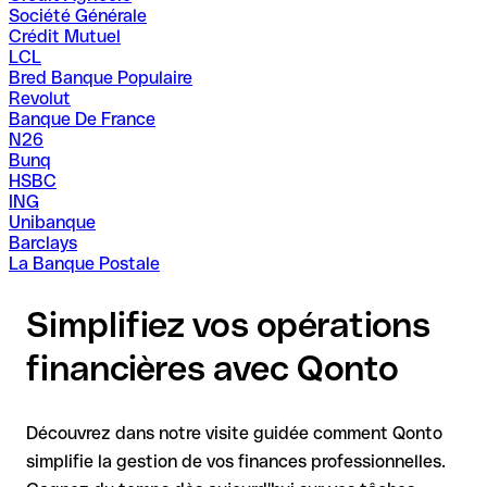
Société Générale
Crédit Mutuel
LCL
Bred Banque Populaire
Revolut
Banque De France
N26
Bunq
HSBC
ING
Unibanque
Barclays
La Banque Postale
Simplifiez vos opérations
financières avec Qonto
Découvrez dans notre visite guidée comment Qonto
simplifie la gestion de vos finances professionnelles.