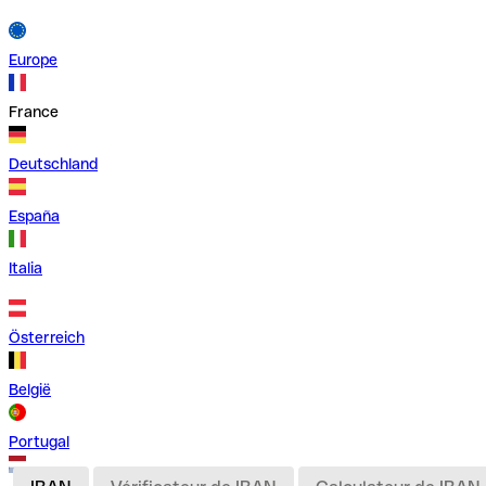
Europe
France
Deutschland
España
Italia
Österreich
België
Portugal