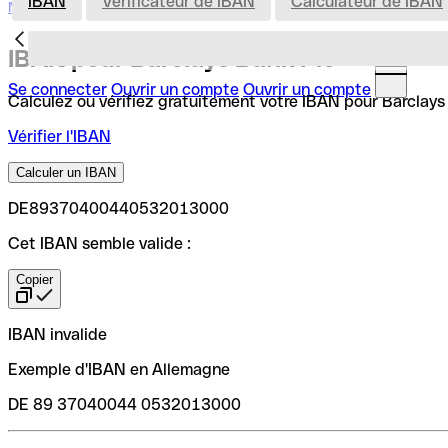
IBAN
Vérificateur de IBAN
Calculateur de IBAN
Nederland
IBAN pour Barclays Bank Plc
Se connecter
Ouvrir un compte
Ouvrir un compte
Calculez ou vérifiez gratuitement votre IBAN pour Barclays B
Vérifier l'IBAN
Calculer un IBAN
DE89370400440532013000
Cet IBAN semble valide :
Copier
IBAN invalide
Exemple d'IBAN en Allemagne
DE 89 37040044 0532013000