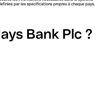
bancaire en Allemagne pour identifier de manière unique la banque et le compte, sa structure et sa longueur sont définies par les spécifications propres à chaque pays.
ays Bank Plc ?