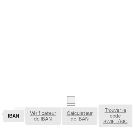
Trouver le
IBAN
Se connecter
Vérificateur
Calculateur
Ouvrir un compte
IBAN
code
de IBAN
de IBAN
SWIFT/BIC