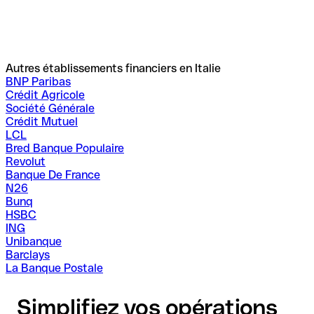
Autres établissements financiers en Italie
BNP Paribas
Crédit Agricole
Société Générale
Crédit Mutuel
LCL
Bred Banque Populaire
Revolut
Banque De France
N26
Bunq
HSBC
ING
Unibanque
Barclays
La Banque Postale
Simplifiez vos opérations