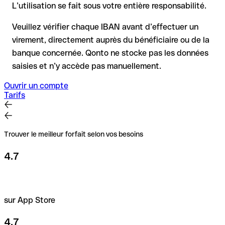
directement auprès du bénéficiaire en cas de doute. Cette
L’utilisation se fait sous votre entière responsabilité.
précaution est essentielle, en particulier pour des montants
élevés ou de nouvelles relations commerciales.
Veuillez vérifier chaque IBAN avant d’effectuer un
virement, directement auprès du bénéficiaire ou de la
banque concernée. Qonto ne stocke pas les données
saisies et n’y accède pas manuellement.
Ouvrir un compte
Tarifs
Trouver le meilleur forfait selon vos besoins
4.7
sur App Store
4.7