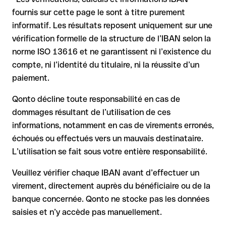
les conditions en vigueur.
même ou par un virement test.
Dans ce cas :
fournis sur cette page le sont à titre purement
informatif. Les résultats reposent uniquement sur une
la banque réceptrice doit coopérer au retour des fonds
vérification formelle de la structure de l’IBAN selon la
votre banque peut initier une procédure de rappel sur
norme ISO 13616 et ne garantissent ni l’existence du
demande
compte, ni l’identité du titulaire, ni la réussite d’un
le remboursement n’est pas garanti, surtout si les fonds ont
paiement.
déjà été retirés
pour les virements hors SEPA, la récupération est plus
Qonto décline toute responsabilité en cas de
complexe et peut entraîner des frais
dommages résultant de l’utilisation de ces
informations, notamment en cas de virements erronés,
Recommandation
: vérifiez systématiquement chaque IBAN
avant un virement (via un outil de vérification) et confirmez-le
échoués ou effectués vers un mauvais destinataire.
directement auprès du bénéficiaire en cas de doute. Cette
L’utilisation se fait sous votre entière responsabilité.
précaution est essentielle, en particulier pour des montants
élevés ou de nouvelles relations commerciales.
Veuillez vérifier chaque IBAN avant d’effectuer un
virement, directement auprès du bénéficiaire ou de la
banque concernée. Qonto ne stocke pas les données
saisies et n’y accède pas manuellement.