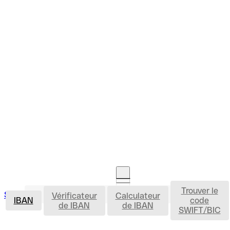
Trouver le
IBAN
Se connecter
Vérificateur
Calculateur
Ouvrir un compte
IBAN
code
de IBAN
de IBAN
SWIFT/BIC