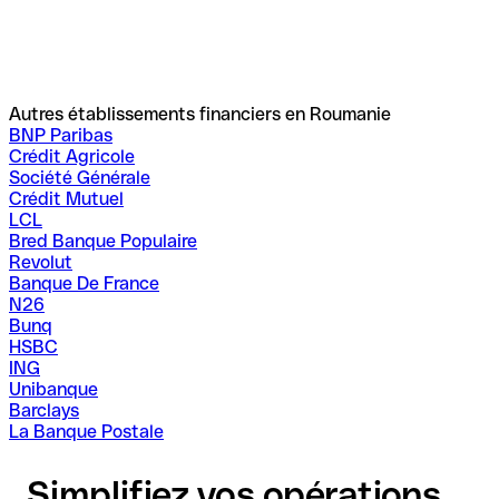
Autres établissements financiers en Roumanie
BNP Paribas
Crédit Agricole
Société Générale
Crédit Mutuel
LCL
Bred Banque Populaire
Revolut
Banque De France
N26
Bunq
HSBC
ING
Unibanque
Barclays
La Banque Postale
Simplifiez vos opérations