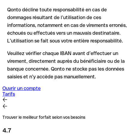
pour les virements hors SEPA, la récupération est plus
Qonto décline toute responsabilité en cas de
complexe et peut entraîner des frais
dommages résultant de l’utilisation de ces
informations, notamment en cas de virements erronés,
Recommandation
: vérifiez systématiquement chaque IBAN
avant un virement (via un outil de vérification) et confirmez-le
échoués ou effectués vers un mauvais destinataire.
directement auprès du bénéficiaire en cas de doute. Cette
L’utilisation se fait sous votre entière responsabilité.
précaution est essentielle, en particulier pour des montants
élevés ou de nouvelles relations commerciales.
Veuillez vérifier chaque IBAN avant d’effectuer un
virement, directement auprès du bénéficiaire ou de la
banque concernée. Qonto ne stocke pas les données
saisies et n’y accède pas manuellement.
Ouvrir un compte
Tarifs
Trouver le meilleur forfait selon vos besoins
4.7