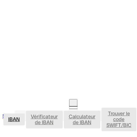
Trouver le
IBAN
Se connecter
Vérificateur
Calculateur
Ouvrir un compte
IBAN
code
de IBAN
de IBAN
SWIFT/BIC