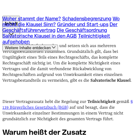
Woher stammt der Name?
Schadensbegrenzung
Wo
Inhalt
macht die Klausel Sinn?
Gründer und Start-ups
Der
Geschäftsführervertrag
Die Geschäftsordnung
Salvatorische Klausel in den AGB
Teilnichtigkeit
Woher stammt der Name?
Schadensbegrenzung
Wo
aufgehoben
macht die Klausel Sinn?
Gründer und Start-ups
Der
Verträge sind häufig komplex und setzen sich aus mehreren
Weitere Inhalte entdecken
Geschäftsführervertrag
Die Geschäftsordnung
Vertragsbestandteilen zusammen. Grundsätzlich gilt, dass bei
Salvatorische Klausel in den AGB
Teilnichtigkeit
Ungültigkeit eines Teils eines Rechtsgeschäfts, das komplette
aufgehoben
Rechtsgeschäft nichtig ist. Um die komplette Nichtigkeit eines
Vertrages und die damit verbundene Rückabwicklung von
Rechtsgeschäften aufgrund von Unwirksamkeit eines einzelnen
Vertragsbestandteils zu vermeiden, gibt es die
Salvatorische Klausel
.
Dieser Vertragszusatz hebt die Regelung zur
Teilnichtigkeit
gemäß
§
139 Bürgerliches Gesetzbuch (BGB)
auf und besagt, dass die
Unwirksamkeit einzelner Bestimmungen in einem Vertrag nicht
grundsätzlich zur Nichtigkeit des gesamten Vertrags führt.
Warum heißt der Zusatz