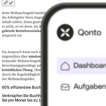
Beim Weihnachtsgeld handelt es sich um eine
freiwillige Leistung
,
die Arbeitgeber ihren Angestellten
zusätzlich
zu ihrem vereinbarten
Gehalt zahlen.
Einen gesetzlichen Anspruch auf Weihnachtsgeld gibt
es nicht, es sei denn, ein
Arbeitsvertrag
, ein
Tarifvertrag
oder
geltende Betriebsvereinbarungen
sehen einen entsprechenden
Anspruch vor.
Ein Anspruch kann auch entstehen, wenn Arbeitgeber ihren
Angestellten über
mindestens drei Jahre
hinweg zum gleichen
Zeitpunkt Weihnachtsgeld in gleicher Höhe bzw. auf der gleichen
Berechnungsgrundlage zahlen. In diesem Fall spricht man von der
betrieblichen Übung
. Obwohl nicht vertraglich vereinbart, entsteht
durch die Regelmäßigkeit eine Art
Gewohnheitsrecht
auf den Bezug
des Weihnachtsgeldes.
60% effizientere Buchhaltung
Verknüpfen Sie Buchhaltung und Firmenkonto und sparen
Sie pro Monat bis zu 10 Stunden.