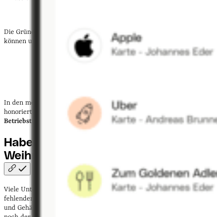
Die Gründe für diese sogenannte Gratifikation oder Gefälligkeit
können unterschiedlich sein. Man unterscheidet dabei zwischen:
Entgeltcharakter
Belohnungscharakter
Mischcharakter (Mischform aus Entgelt- und
Belohnungscharakter)
In den meisten Fällen hat das Weihnachtsgeld
Mischcharakter
und
honoriert sowohl die erbrachte
Arbeitsleistung
als auch die
Betriebstreue
der Mitarbeiterinnen und Mitarbeiter.
Haben Sie das Recht,
Weihnachtsgeld zu
streichen?
Viele Unternehmen stehen aktuell vor der Herausforderung, trotz
fehlender Aufträge und sinkender Umsätze auch weiterhin die Löhne
und Gehälter ihrer Mitarbeitenden zahlen zu müssen. Besteht zudem