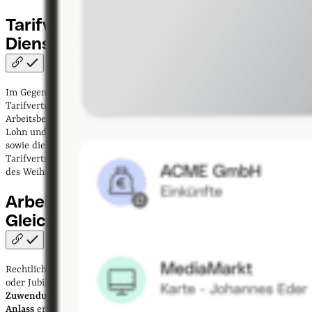
Tarifvertrag für den öffentlichen
Dienst
(TVöD)
Im Gegensatz zur freien oder privaten Wirtschaft regelt der
Tarifvertrag im öffentlichen Dienst die einheitlichen
Arbeitsbedingungen der Arbeitnehmerinnen und Arbeitnehmer wie
Lohn und Gehalt, die tägliche Arbeitszeit, die Wochenarbeitszeit
sowie die Zahlung zusätzlicher Leistungen. So ist im TVöD, dem
Tarifvertrag im öffentlichen Dienst, beispielsweise auch die Zahlung
des Weihnachtsgeldes vereinbart.
Arbeitsrechtlicher
Gleichbehandlungsgrundsatz
Rechtlich betrachtet ist das Weihnachtsgeld genau wie Urlaubsgeld
oder Jubiläumszahlungen eine
zusätzliche freiwillige finanzielle
Zuwendung
, die ein Arbeitnehmer:innen aus einem
bestimmten
Anlass
erhalten.