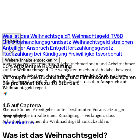
Was ist das Weihnachtsgeld?
Weihnachtsgeld TVöD
Inhalt
Gleichbehandlungsgrundsatz
Weihnachtsgeld streichen
Anteiliger Anspruch
Entgeltfortzahlungsgesetz
Rückzahlung bei Kündigung
Freiwilligkeitsvorbehalt
Was ist das Weihnachtsgeld?
Weihnachtsgeld TVöD
Weitere Inhalte entdecken
Gleichbehandlungsgrundsatz
Weihnachtsgeld streichen
Alle Jahre wieder freuen sich Arbeitnehmerinnen und Arbeitnehmer
60% effizientere Buchhaltung
Anteiliger Anspruch
Entgeltfortzahlungsgesetz
auf ihr
Weihnachtsgeld
. Die wenigsten machen sich dabei bewusst,
Rückzahlung bei Kündigung
Freiwilligkeitsvorbehalt
dass es sich dabei um eine
freiwillige zusätzliche Zahlung
ihres
Verknüpfen Sie Buchhaltung und Firmenkonto und sparen
Arbeitgebers handelt. Es gibt kein Gesetz, das den
Anspruch auf
Sie pro Monat bis zu 10 Stunden.
Weihnachtsgeld
regelt.
4.5 auf Capterra
Ebenso können Arbeitgeber unter bestimmten Voraussetzungen –
beispielsweise im Falle einer Kündigung – verlangen, dass
Arbeitnehmer:innen ihr Weihnachtsgeld zurückzahlen.
Demo buchen
Was ist das
Weihnachtsgeld?