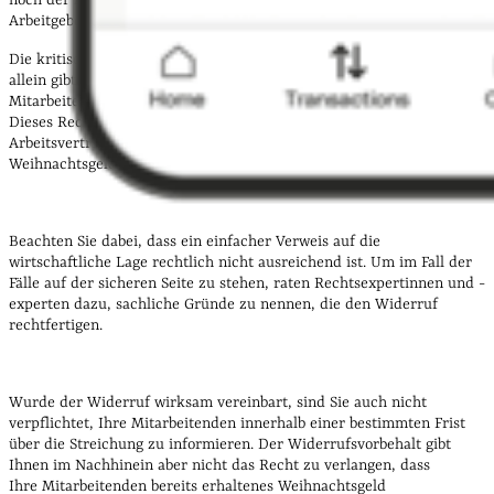
noch der Anspruch auf Weihnachtsgeld, wird der üblicherweise für
Arbeitgeber besonders teuer.
Die kritische wirtschaftliche Lage aufgrund der Corona-Pandemie
allein gibt Ihnen als Arbeitgeber aber noch nicht das Recht, Ihren
Mitarbeiterinnen und Mitarbeitern das Weihnachtsgeld zu streichen.
Dieses Recht können Sie nur dann geltend machen, wenn Sie im
Arbeitsvertrag einen
Widerrufsvorbehalt
für die Zahlung des
Weihnachtsgeldes festgeschrieben haben.
Beachten Sie dabei, dass ein einfacher Verweis auf die
wirtschaftliche Lage rechtlich nicht ausreichend ist. Um im Fall der
Fälle auf der sicheren Seite zu stehen, raten Rechtsexpertinnen und -
experten dazu, sachliche Gründe zu nennen, die den Widerruf
rechtfertigen.
Wurde der Widerruf wirksam vereinbart, sind Sie auch nicht
verpflichtet, Ihre Mitarbeitenden innerhalb einer bestimmten Frist
über die Streichung zu informieren. Der Widerrufsvorbehalt gibt
Ihnen im Nachhinein aber nicht das Recht zu verlangen, dass
Ihre Mitarbeitenden bereits erhaltenes Weihnachtsgeld