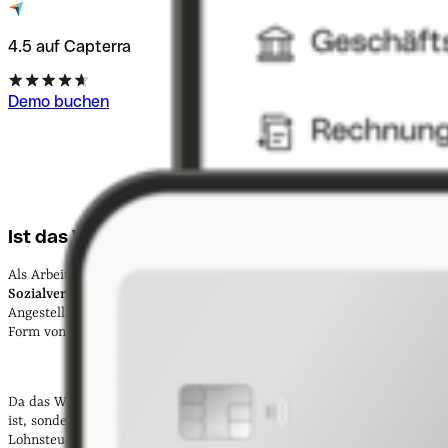
4.5 auf Capterra
Demo buchen
Ist das Weihnachtsgeld steuerfrei?
Als Arbeitgeber sind Sie verpflichtet,
Lohnsteuer
sowie
Sozialversicherungsbeiträge
für die Löhne und Gehälter Ihrer
Angestellten zu entrichten. Das betrifft ebenfalls Sonderzahlungen in
Form von Weihnachtsgeld, das voll versteuert werden muss.
Da das Weihnachtsgeld steuerrechtlich betrachtet
kein Arbeitslohn
ist, sondern zu den sogenannten „sonstigen Bezügen“ zählt, fällt die
Lohnsteuer höher aus als für den normalen monatlichen Arbeitslohn.