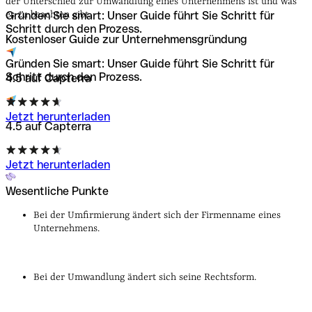
der Unterschied zur Umwandlung eines Unternehmens ist und was
Gründen Sie smart: Unser Guide führt Sie Schritt für
es zu beachten gibt.
Schritt durch den Prozess.
Kostenloser Guide zur Unternehmens­gründung
Gründen Sie smart: Unser Guide führt Sie Schritt für
Schritt durch den Prozess.
4.5 auf Capterra
Jetzt herunterladen
4.5 auf Capterra
Jetzt herunterladen
Wesentliche Punkte
Bei der Umfirmierung ändert sich der Firmenname eines
Unternehmens.
Bei der Umwandlung ändert sich seine Rechtsform.