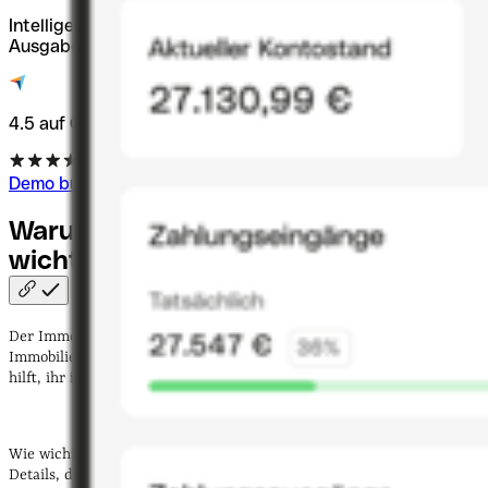
Intelligente Cashflow- und MwSt-Prognosen mit smarter
Ausgabenkategorisierung.
4.5 auf Capterra
Demo buchen
Warum ist der Immobilien-Cashflow
wichtig?
Der Immobilien-Cashflow ist so wichtig, weil er
Investor:innen
in der
Immobilienbranche, die etwa eine Immobilie kaufen möchten, dabei
hilft, ihr
individuelles Risiko einzuschätzen
.
Wie wichtig diese Kennzahl ist, zeigt unter anderem ein Blick auf die
Details, die bei der Berechnung des Cashflows für Immobilien wichtig