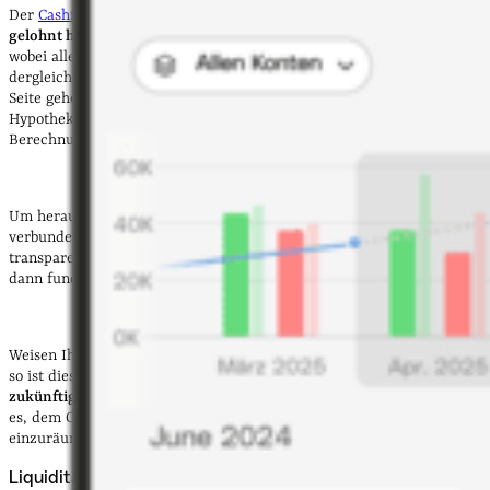
Der
Cashflow
einer Immobilie
zeigt an, ob sich Ihre Investition
gelohnt hat
. Er ist die Differenz zwischen Einnahmen und Ausgaben,
wobei alle zahlungswirksamen Einnahmen wie Mieteinnahmen und
dergleichen zu einem positiven Cashflow beitragen. Auf der anderen
Seite gehen Ausgaben wie Instandhaltungskosten und
Hypothekenraten als Kosten und Ausgaben negativ in die
Berechnung ein.
Um herauszufinden, ob Ihre Immobilie mit einem negativen Cashflow
verbunden ist, ist es daher wichtig, eine verständliche und
transparente Übersicht zu erstellen. Auf dieser Basis können Sie
dann fundierte Entscheidungen für zukünftige Investitionen treffen.
Weisen Ihre Immobilieninvestitionen einen
positiven Cashflow
auf,
so ist dies mit einer
verlässlichen Rendite
und der Möglichkeit,
zukünftige Projekte zu finanzieren
, verbunden. Umso wichtiger ist
es, dem Cashflow eine zentrale Rolle in Ihrer Immobilienstrategie
einzuräumen.
Liquidität immer im Blick