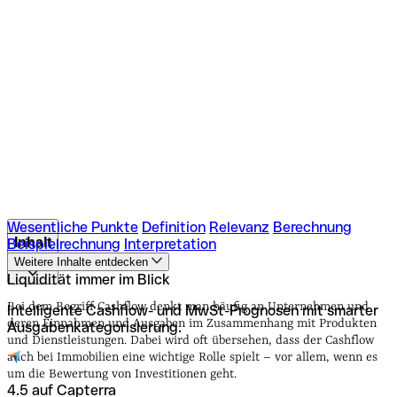
Wesentliche Punkte
Definition
Relevanz
Berechnung
Inhalt
Beispielrechnung
Interpretation
Weitere Inhalte entdecken
Liquidität immer im Blick
Wesentliche Punkte
Definition
Relevanz
Berechnung
Beispielrechnung
Interpretation
Bei dem Begriff Cashflow denkt man häufig an Unternehmen und
Intelligente Cashflow- und MwSt-Prognosen mit smarter
deren Einnahmen und Ausgaben im Zusammenhang mit Produkten
Ausgabenkategorisierung.
und Dienstleistungen. Dabei wird oft übersehen, dass der Cashflow
auch bei Immobilien eine wichtige Rolle spielt – vor allem, wenn es
um die Bewertung von Investitionen geht.
4.5 auf Capterra