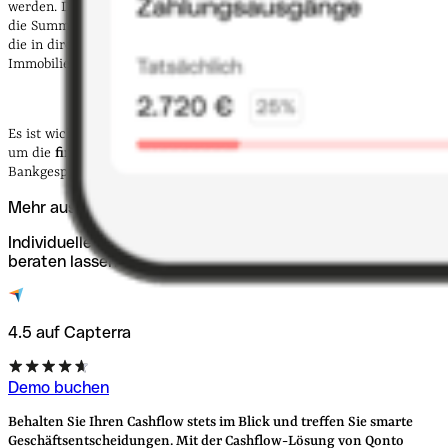
werden. Die Formel berücksichtigt die Einnahmen aus Mieten und
die Summen, die für laufende Aufwendungen und Ausgaben anfallen,
die in direktem Zusammenhang mit der Bewirtschaftung einer
Immobilie stehen.
Es ist wichtig, den Zahlungsfluss z.B. pro Monat genau zu verfolgen,
um die
finanzielle Situation optimal einschätzen
und auch bei
Bankgesprächen kompetent auftreten zu können.
Mehr aus Ihren Ausgaben machen.
Individuelle Karten, Budgets und volle Kontrolle. Kostenlos
beraten lassen.
4.5 auf Capterra
Demo buchen
Behalten Sie Ihren Cashflow stets im Blick und treffen Sie smarte
Geschäftsentscheidungen. Mit der Cashflow-Lösung von Qonto