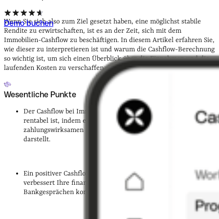
Wenn Sie sich also zum Ziel gesetzt haben, eine möglichst stabile
Demo buchen
Rendite zu erwirtschaften, ist es an der Zeit, sich mit dem
Immobilien-Cashflow zu beschäftigen. In diesem Artikel erfahren Sie,
wie dieser zu interpretieren ist und warum die Cashflow-Berechnung
so wichtig ist, um sich einen Überblick über die Einnahmen und die
laufenden Kosten zu verschaffen.
Wesentliche Punkte
Der Cashflow bei Immobilien zeigt Ihnen, ob Ihre Investition
rentabel ist, indem er die Differenz zwischen allen
zahlungswirksamen Einnahmen und Ausgaben Ihrer Immobilie
darstellt.
Ein positiver Cashflow reduziert Ihr Investitionsrisiko,
verbessert Ihre finanzielle Planung und hilft Ihnen, bei
Bankgesprächen kompetent aufzutreten.