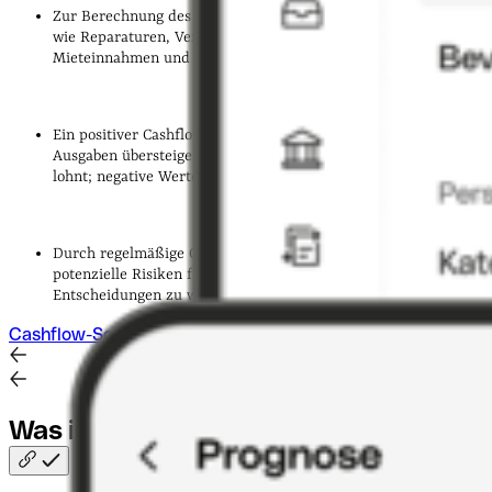
Zur Berechnung des Cashflows ziehen Sie sämtliche Kosten
wie Reparaturen, Verwaltung und Kreditraten von Ihren
Mieteinnahmen und sonstigen Erträgen ab.
Ein positiver Cashflow bedeutet, dass Ihre Einnahmen die
Ausgaben übersteigen und Ihre Investition sich langfristig
lohnt; negative Werte weisen auf Handlungsbedarf hin.
Durch regelmäßige Cashflow-Berechnungen können Sie
potenzielle Risiken frühzeitig erkennen und fundierte
Entscheidungen zu weiteren Investitionen treffen.
Cashflow-Software entdecken
Was ist ein Cashflow bei
Immobilien?