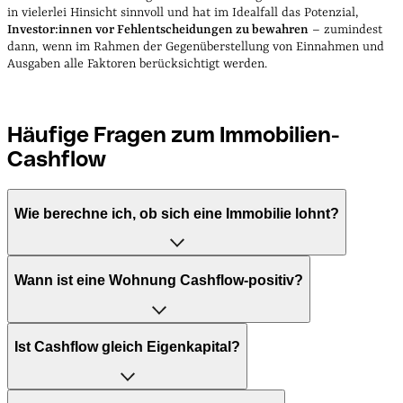
in vielerlei Hinsicht sinnvoll und hat im Idealfall das Potenzial,
Investor:innen vor Fehlentscheidungen zu bewahren
– zumindest
dann, wenn im Rahmen der Gegenüberstellung von Einnahmen und
Ausgaben alle Faktoren berücksichtigt werden.
Häufige Fragen zum Immobilien-
Cashflow
Wie berechne ich, ob sich eine Immobilie lohnt?
Um zu berechnen, ob sich eine Immobilie lohnt, sollten Sie
Wann ist eine Wohnung Cashflow-positiv?
die Rendite, den Cashflow und die
Wertsteigerungspotenziale analysieren. Berücksichtigen
Sie dabei Kaufpreis, laufende Kosten, mögliche
Eine Wohnung ist Cashflow-positiv, wenn die monatlichen
Mieteinnahmen und Steuervorteile.
Ist Cashflow gleich Eigenkapital?
Einnahmen aus der Vermietung die laufenden Ausgaben
wie Kreditraten, Betriebskosten und Instandhaltung
übersteigen.