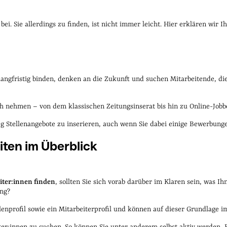
nde Beiträge
ei. Sie allerdings zu finden, ist nicht immer leicht. Hier erklären wir 
 langfristig binden, denken an die Zukunft und suchen Mitarbeitende, die 
 nehmen – von dem klassischen Zeitungsinserat bis hin zu Online-Jobbö
g Stellenangebote zu inserieren, auch wenn Sie dabei einige Bewerbunge
iten im
Überblick
iter:innen finden
, sollten Sie sich vorab darüber im Klaren sein, was Ih
ung?
lenprofil sowie ein Mitarbeiterprofil und können auf dieser Grundlage i
r:innen zu suchen. So können Sie unter anderem selbst aktiv werden, 