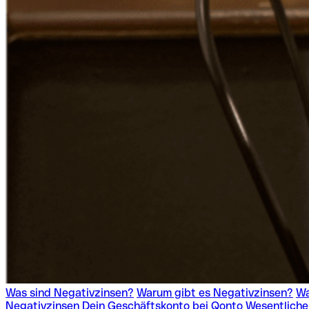
Was sind Negativzinsen?
Warum gibt es Negativzinsen?
Wa
Negativzinsen
Dein Geschäftskonto bei Qonto
Wesentliche