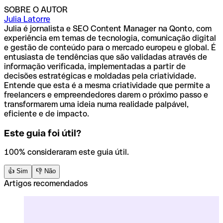
como comissões, app e serviço digital, crédito habitação,
SOBRE O AUTOR
ou soluções para PME. Segundo
rankings recentes
Julia Latorre
compilados pela Qonto
, o
Banco Best
surge como melhor
Julia é jornalista e SEO Content Manager na Qonto, com
banco no ranking geral (DECO Proteste), enquanto
experiência em temas de tecnologia, comunicação digital
Bankinter
e
ActivoBank
também se destacam. Para
e gestão de conteúdo para o mercado europeu e global. É
prémios por categoria, sobressaem
Santander (PME)
,
BPI
entusiasta de tendências que são validadas através de
(crédito habitação)
e
Caixa Geral de Depósitos
informação verificada, implementadas a partir de
(
funcionalidades/serviços), e, entre os maiores bancos, o
decisões estratégicas e moldadas pela criatividade.
Millennium bcp
aparece bem classificado.
Entende que esta é a mesma criatividade que permite a
freelancers e empreendedores darem o próximo passo e
transformarem uma ideia numa realidade palpável,
eficiente e de impacto.
Este guia foi útil?
100% consideraram este guia útil.
👍 Sim
👎 Não
Artigos recomendados