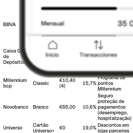
(2)
GCAS
(gratuita)
Seguros
gratuitos +
Depois
€20,00
BBVA
14,5%
descontos em
Classic
(3)
200+ marcas
(Clube BBVA+)
Programa
Vantagens
Caixa Geral
Caixa (50+
de
Caixa IN
€12,00
15,2%
parceiros,
Depósitos
milhas,
cashback)
Programa de
Millennium
€10,40
Classic
15,7%
pontos
bcp
(4)
Millennium
Seguro
proteção de
Novobanco
Branco
€65,00
10,6%
pagamentos
(desemprego,
hospitalização)
Cartão
Descontos em
Universo
€0
19,0%
Universo+
lojas parceiras