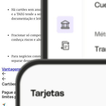
Há cartões sem anuidade, mas “gratuito” pode exigir condições
e a TAEG tende a ser alta; pedir online é simples, mas exige
documentação e leitura da FINE.
Fracionar só compensa pontualmente e com TAEG baixa;
conheça riscos e alternativas.
Para negócios considere cartões corporativos Qonto para
separar despesas e ganhar controlo.
Vantagens dos cartões corporativos
Cartões empresariais para o seu negócio
Pague até 200.000 € por mês, retire 15.000 € e defina
limites personalizados.