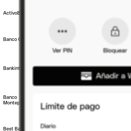
Descontos em
parceiros
ActivoBank
Classic
€0
17,9%
(hotelaria,
tecnologia)
Cashback 2%
em
Banco CTT
Mastercard
€0
19,0%
supermercados,
restaurantes e
mobilidade
Seguro de
acidentes
BKCF BK
Bankinter
€0
18,8%
pessoais em
Power
transportes
públicos
Pacote de
seguros
Banco
€18,72
opcional
Classic
11,2%
Montepio
(1)
(viagem, saúde,
jurídico) por
€13,50/ano
Assistência em
€20,80
viagem Visa
Best Bank
Gold
12,6%