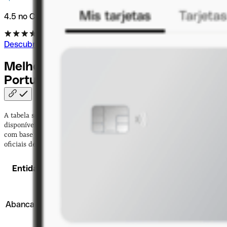
4.5 no Capterra
Descubra os cartões empresariais
Melhores cartões de crédito em
Portugal
A tabela seguinte compara os principais cartões de crédito
disponíveis para particulares em Portugal. Os dados foram recolhidos
com base no estudo da DECO Proteste (dezembro de 2025) e nos sites
oficiais de cada instituição.
Destaca-se
Entidade
Cartão
Anuidade
TAEG
por:
Seguros
antifraude e
Abanca
Silver
€0
15,7%
assistência em
viagem
(incluídos)