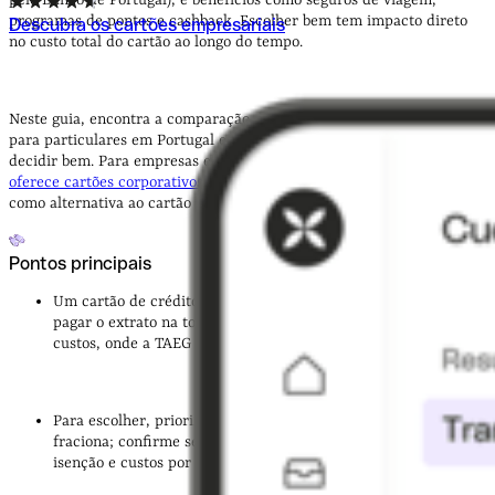
pelo Banco de Portugal), e benefícios como seguros de viagem,
programas de pontos e cashback. Escolher bem tem impacto direto
Descubra os cartões empresariais
no custo total do cartão ao longo do tempo.
Neste guia, encontra a comparação dos principais cartões de crédito
para particulares em Portugal e os critérios que mais importam para
decidir bem. Para empresas e profissionais independentes, a
Qonto
oferece cartões corporativos integrados numa conta empresarial
como alternativa ao cartão de crédito pessoal.
Pontos principais
Um cartão de crédito é um contrato de crédito com plafond;
pagar o extrato na totalidade evita juros, e fracionar implica
custos, onde a TAEG é o indicador mais completo.
Para escolher, priorize anuidade se paga tudo, e TAEG se
fraciona; confirme seguros, recompensas, condições de
isenção e custos por atraso.