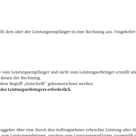
aussetzungen, um eine Gutschrift zu schreiben
Welche Angab
anderen Begriffen
Fazit: Was bedeutet Gutschrift?
tellt dem oder der Leistungsempfänger:in eine Rechnung aus. Umgekehrt
ie vom Leistungsempfänger und nicht vom Leistungserbringer erstellt wi
n denen der Rechnung.
dem Begriff „Gutschrift“ gekennzeichnet werden.
des Leistungserbringers erforderlich.
aggeber über eine durch den Auftragnehmer erbrachte Leistung oder die 
ng vom Leistungserbringer, sondern vom Leistungsempfänger ausgestellt 