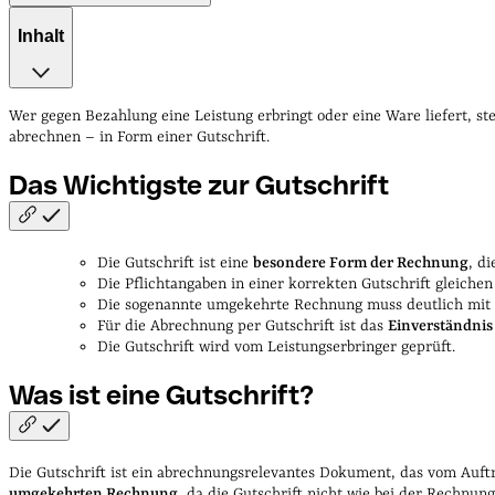
Inhalt
Das Wichtigste zur Gutschrift
Was ist eine Gutschrift?
Vor
Unterschiede im Überblick
Die Gutschrift: Abgrenzung zu 
Wer gegen Bezahlung eine Leistung erbringt oder eine Ware liefert, s
abrechnen – in Form einer Gutschrift.
Das Wichtigste zur
Gutschrift
Die Gutschrift ist eine
besondere Form der Rechnung
, d
Die Pflichtangaben in einer korrekten Gutschrift gleiche
Die sogenannte umgekehrte Rechnung muss deutlich mit 
Für die Abrechnung per Gutschrift ist das
Einverständnis 
Die Gutschrift wird vom Leistungserbringer geprüft.
Was ist eine
Gutschrift?
Die Gutschrift ist ein abrechnungsrelevantes Dokument, das vom Auftr
umgekehrten Rechnung
, da die Gutschrift nicht wie bei der Rechnu