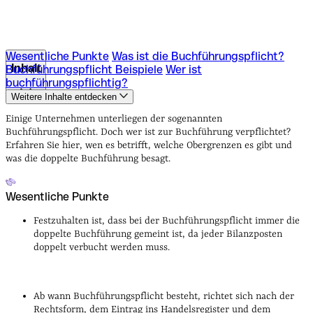
Wesentliche Punkte
Was ist die Buchführungspflicht?
Inhalt
Buchführungspflicht Beispiele
Wer ist
buchführungspflichtig?
Weitere Inhalte entdecken
Wesentliche Punkte
Was ist die Buchführungspflicht?
Buchführungspflicht Beispiele
Wer ist
Einige Unternehmen unterliegen der sogenannten
buchführungspflichtig?
Buchführungspflicht. Doch wer ist zur Buchführung verpflichtet?
Erfahren Sie hier, wen es betrifft, welche Obergrenzen es gibt und
was die doppelte Buchführung besagt.
Wesentliche Punkte
Festzuhalten ist, dass bei der Buchführungspflicht immer die
doppelte Buchführung gemeint ist, da jeder Bilanzposten
doppelt verbucht werden muss.
Ab wann Buchführungspflicht besteht, richtet sich nach der
Rechtsform, dem Eintrag ins Handelsregister und dem