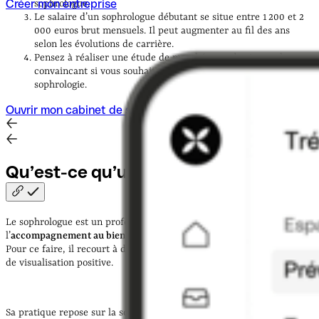
Créer mon entreprise
sophrologue.
Le salaire d’un sophrologue débutant se situe entre 1 200 et 2
000 euros brut mensuels. Il peut augmenter au fil des ans
selon les évolutions de carrière.
Pensez à réaliser une étude de marché et un business plan
convaincant si vous souhaitez ouvrir votre propre cabinet de
sophrologie.
Ouvrir mon cabinet de sophrologie avec Qonto
Qu’est-ce qu’un sophrologue
?
Le sophrologue est un professionnel spécialisé dans
l’
accompagnement au bien-être et au développement personnel
.
Pour ce faire, il recourt à des techniques de relaxation dynamique et
de visualisation positive.
Sa pratique repose sur la sophrologie, une méthode psycho-