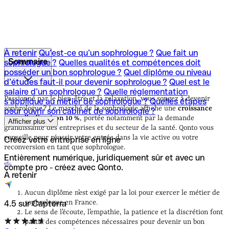
À retenir
Qu’est-ce qu’un sophrologue ?
Que fait un
Sommaire
sophrologue ?
Quelles qualités et compétences doit
posséder un bon sophrologue ?
Quel diplôme ou niveau
d’études faut-il pour devenir sophrologue ?
Quel est le
À retenir
Qu’est-ce qu’un sophrologue ?
Que fait un
salaire d’un sophrologue ?
Quelle réglementation
sophrologue ?
Quelles qualités et compétences doit
Passionné par le bien-être et la relaxation, vous songez à devenir
s’applique au métier de sophrologue ?
Quelles étapes
posséder un bon sophrologue ?
Quel diplôme ou niveau
sophrologue ? Le marché de la sophrologie affiche une
croissance
pour ouvrir son cabinet de sophrologie ?
d’études faut-il pour devenir sophrologue ?
Quel est le
annuelle d’environ 10 %
, portée notamment par la demande
Afficher plus
salaire d’un sophrologue ?
Quelle réglementation
grandissante des entreprises et du secteur de la santé. Qonto vous
s’applique au métier de sophrologue ?
Quelles étapes
conseille pour réussir votre entrée dans la vie active ou votre
Créez votre entreprise en ligne
pour ouvrir son cabinet de sophrologie ?
reconversion en tant que sophrologue.
Entièrement numérique, juridiquement sûr et avec un
compte pro - créez avec Qonto.
À retenir
Aucun diplôme n’est exigé par la loi pour exercer le métier de
sophrologue en France.
4.5 sur Capterra
Le sens de l’écoute, l’empathie, la patience et la discrétion font
partie des compétences nécessaires pour devenir un bon