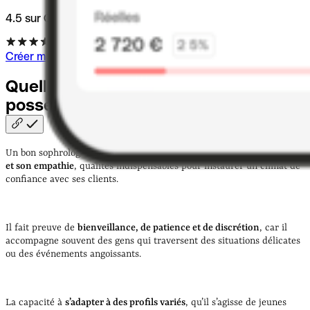
4.5 sur Capterra
Créer mon entreprise
Quelles qualités et compétences doit
posséder un bon sophrologue
?
Un bon sophrologue se distingue avant tout par
son sens de l’écoute
et son empathie
, qualités indispensables pour instaurer un climat de
confiance avec ses clients.
Il fait preuve de
bienveillance, de patience et de discrétion
, car il
accompagne souvent des gens qui traversent des situations délicates
ou des événements angoissants.
La capacité à
s’adapter à des profils variés
, qu’il s’agisse de jeunes