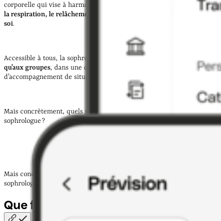
corporelle qui vise à harmoniser le corps et l’esprit, en s’appuyant sur
la respiration, le relâchement musculaire et la prise de conscience de
soi
.
Accessible à tous, la sophrologie s’adresse aussi bien
aux particuliers
qu’aux groupes
, dans une démarche préventive ou
d’accompagnement de situations spécifiques.
Mais concrètement, quels sont les missions et le quotidien d’un
sophrologue ?
Mais concrètement, quels sont les missions et le quotidien d’un
sophrologue ?
Que fait un sophrologue
?