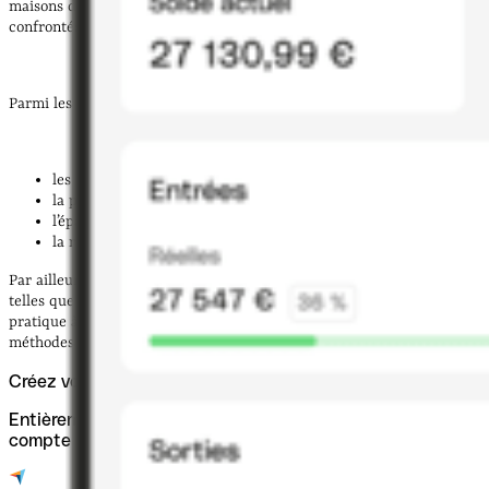
maisons de retraite, actifs en quête de remise en forme ou
confrontés à des événements angoissants.
Parmi les
motifs de consultation
figurent :
les troubles du sommeil ;
la préparation mentale ;
l’épanouissement personnel ;
la recherche d’un meilleur équilibre moral.
Par ailleurs, certains sophrologues s’appuient sur des approches
telles que la sophrologie psychocomportementale ou adaptent la
pratique à des contextes spécifiques, en complément d’autres
méthodes comme l’
hypnose thérapeutique
.
Créez votre entreprise en ligne
Entièrement numérique, juridiquement sûr et avec un
compte pro - créez avec Qonto.