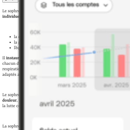
Le sophrologue accompagne ses clients à travers des
séances
individuelles ou collectives
qui visent à développer :
la détente ;
la gestion du stress ;
l’équilibre émotionnel.
Il
instaure un climat de confiance
, essentiel pour permettre à
chacun de s’exprimer librement, et utilise des exercices de
respiration, de relaxation musculaire et de visualisation mentale
adaptés aux besoins de chacun.
Le sophrologue intervient pour aider à
mieux gérer l’intensité de la
douleur
, notamment en cas de maladies chroniques, mais aussi dans
la lutte contre certaines addictions comme le sevrage tabagique.
La sophrologie
s’adresse à tous
: petite enfance, personnes âgées en