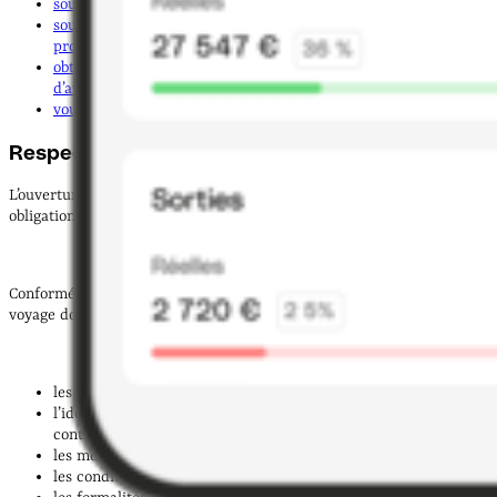
souscrire une garantie financière
;
souscrire un contrat d’assurance responsabilité civile
professionnelle
;
obtenir des agréments spécifiques pour la vente de billets
d’avion et de train
;
vous inscrire au registre des opérateurs de voyage
.
Respecter l’obligation d’information
L’ouverture d’une agence de voyage implique de respecter plusieurs
obligations d’
information précontractuelle envers les clients
.
Conformément à l’
article L211-8 du Code du tourisme
, les agents de
voyage doivent fournir des
informations claires et précises
sur :
les caractéristiques principales des prestations proposées ;
l’identité du transporteur aérien si les forfaits touristiques
contiennent un déplacement par avion ;
les modalités de paiement ;
les conditions d’annulation ou de modification ;