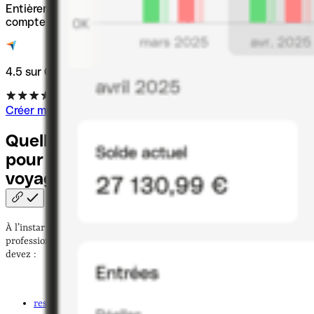
Entièrement numérique, juridiquement sûr et avec un
compte pro - créez avec Qonto.
4.5 sur Capterra
Créer mon entreprise
Quelles sont les conditions à remplir
pour l’ouverture d’une agence de
voyage en France
?
À l’instar des agents immobiliers, les agents de voyage sont une
profession très réglementée afin de protéger les clients. Ainsi, vous
devez :
respecter l’obligation d’information des voyageurs
;