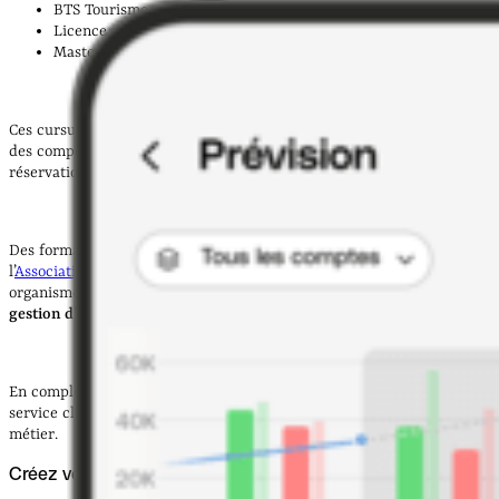
BTS Tourisme ;
Licence professionnelle Métiers du Tourisme ;
Master en Management du Tourisme.
Ces cursus offrent une
solide compréhension des enjeux du secteur
,
des compétences commerciales et une maîtrise des outils de
réservation.
Des formations spécialisées, comme celles proposées par
l’
Association Professionnelle de Solidarité du Tourisme (APST)
ou des
organismes privés, permettent également de
se perfectionner dans la
gestion d’une agence
.
En complément, une expérience dans le domaine du voyage ou du
service client constitue un
atout indéniable
pour réussir dans ce
métier.
Créez votre entreprise en ligne