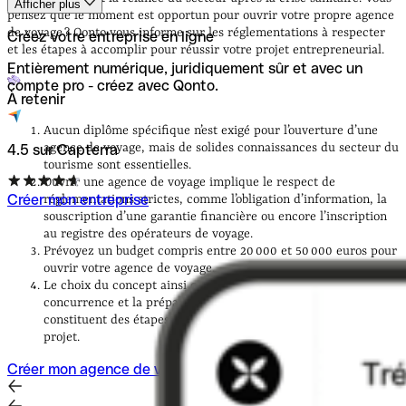
Afficher plus
France ?
Quel budget faut-il pour ouvrir une agence de
pensez que le moment est opportun pour ouvrir votre propre agence
voyage ?
Quelles sont les étapes pour créer une agence
de voyage ? Qonto vous informe sur les réglementations à respecter
Créez votre entreprise en ligne
de voyage ?
et les étapes à accomplir pour réussir votre projet entrepreneurial.
Entièrement numérique, juridiquement sûr et avec un
compte pro - créez avec Qonto.
À retenir
Aucun diplôme spécifique n’est exigé pour l’ouverture d’une
agence de voyage, mais de solides connaissances du secteur du
4.5 sur Capterra
tourisme sont essentielles.
Ouvrir une agence de voyage implique le respect de
Créer mon entreprise
réglementations strictes, comme l’obligation d’information, la
souscription d’une garantie financière ou encore l’inscription
au registre des opérateurs de voyage.
Prévoyez un budget compris entre 20 000 et 50 000 euros pour
ouvrir votre agence de voyage.
Le choix du concept ainsi qu’une analyse précise de la
concurrence et la préparation d’un business plan convaincant
constituent des étapes indispensables pour mener à bien votre
projet.
Créer mon agence de voyage avec Qonto