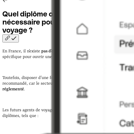
Quel diplôme ou formation est
nécessaire pour ouvrir une agence de
voyage
?
En France, il n’existe
pas d’obligation légale
de posséder un diplôme
spécifique pour ouvrir une agence de voyage.
Toutefois, disposer d’une formation adaptée reste fortement
recommandé, car le secteur du tourisme est
complexe et
réglementé
.
Les futurs agents de voyage peuvent ainsi valoriser certains
diplômes, tels que :