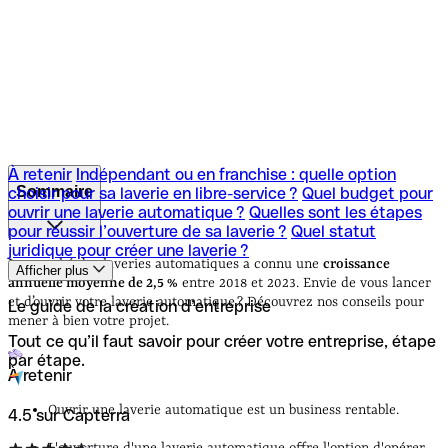
À retenir
Indépendant ou en franchise : quelle option
Sommaire
choisir pour sa laverie en libre-service ?
Quel budget pour
ouvrir une laverie automatique ?
Quelles sont les étapes
pour réussir l’ouverture de sa laverie ?
Quel statut
À retenir
Indépendant ou en franchise : quelle option
juridique pour créer une laverie ?
choisir pour sa laverie en libre-service ?
Quel budget pour
Le marché des laveries automatiques a connu une
croissance
Afficher plus
ouvrir une laverie automatique ?
Quelles sont les étapes
annuelle moyenne de 2,5 %
entre 2018 et 2023. Envie de vous lancer
pour réussir l’ouverture de sa laverie ?
Quel statut
et d’ouvrir votre laverie automatique ? Découvrez nos conseils pour
Le guide de la création d’entreprise
juridique pour créer une laverie ?
mener à bien votre projet.
Tout ce qu’il faut savoir pour créer votre entreprise, étape
par étape.
À retenir
Ouvrir une laverie automatique est un business rentable.
4.5 sur Capterra