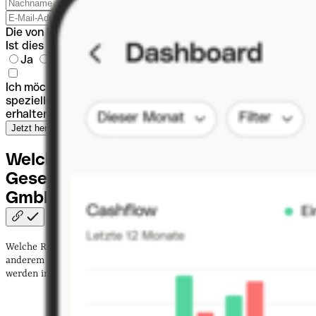
Die von Ihnen angegebene E-Mail scheint ungültig zu sein.
Ist dies eine Unternehmensgründung?
Ja
Nein
Ich möchte Produktneuigkeiten und -einblicke sowie
spezielle Angebote und Partnerangebote von Qonto
erhalten.
Welche Arten von
Gesellschafter:innen gibt es in der
GmbH?
Welche Rechte die Gesellschafter:innen einer GmbH haben, ist unter
anderem
von der jeweiligen Art der Beteiligung abhängig
. Generell
werden in Deutschland
vier Varianten
unterschieden: