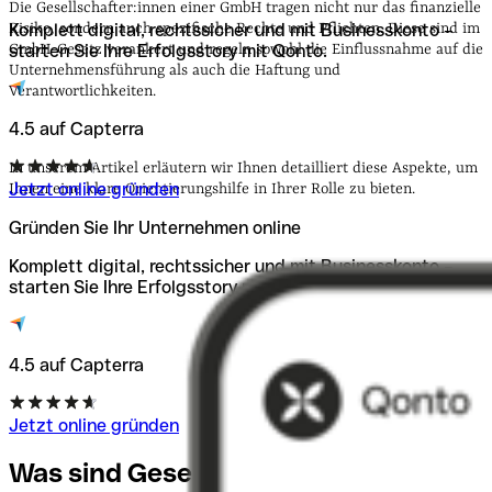
Pflichten
Rechte und Pflichten festhalten
Die Gesellschafter:innen einer GmbH tragen nicht nur das finanzielle
Komplett digital, rechtssicher und mit Businesskonto –
Risiko, sondern auch spezifische Rechte und Pflichten. Diese sind im
starten Sie Ihre Erfolgsstory mit Qonto.
GmbH-Gesetz verankert und regeln sowohl die Einflussnahme auf die
Unternehmensführung als auch die Haftung und
Verantwortlichkeiten.
4.5 auf Capterra
In unserem Artikel erläutern wir Ihnen detailliert diese Aspekte, um
Jetzt online gründen
Ihnen eine klare Orientierungshilfe in Ihrer Rolle zu bieten.
Gründen Sie Ihr Unternehmen online
Komplett digital, rechtssicher und mit Businesskonto –
starten Sie Ihre Erfolgsstory mit Qonto.
4.5 auf Capterra
Jetzt online gründen
Was sind Gesellschafter:innen bei