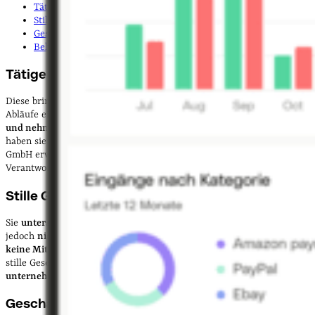
Tätige Gesellschafter:innen
Stille Gesellschafter:innen
Geschäftsführende Gesellschafter:innen
Beherrschende Gesellschafter:innen
Tätige Gesellschafter:innen
Diese bringen sich – oft bis zur Auflösung der Gesellschaft – in die
Abläufe ein. Sie
unterstützen das jeweilige Unternehmen finanziell
und nehmen aktiv am Unternehmensalltag teil
. Darüber hinaus
haben sie in ihrer Position einen
Anspruch auf den Gewinn
, den die
GmbH erwirtschaftet. Wie hoch dieser Anspruch ist, legen die
Verantwortlichen selbst fest.
Stille Gesellschafter:innen
Sie
unterstützen
die betreffende GmbH ebenfalls
finanziell
, werden
jedoch
nicht am Gesellschaftsvermögen beteiligt
. Sie haben auch
keine Mitunternehmerrechte
. Gewinne und Verluste werden für
stille Gesellschafter:innen ebenfalls relevant. Sie treffen jedoch
keine
unternehmerischen Entscheidungen
.
Geschäftsführende Gesellschafter:innen