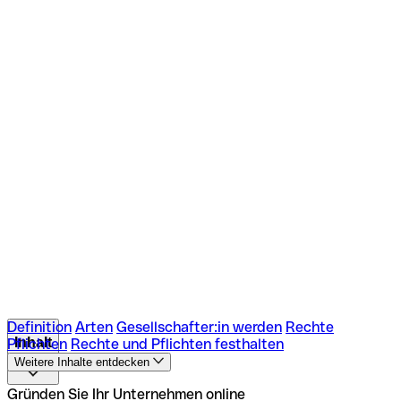
Definition
Arten
Gesellschafter:in werden
Rechte
Inhalt
Pflichten
Rechte und Pflichten festhalten
Weitere Inhalte entdecken
Definition
Arten
Gesellschafter:in werden
Rechte
Gründen Sie Ihr Unternehmen online