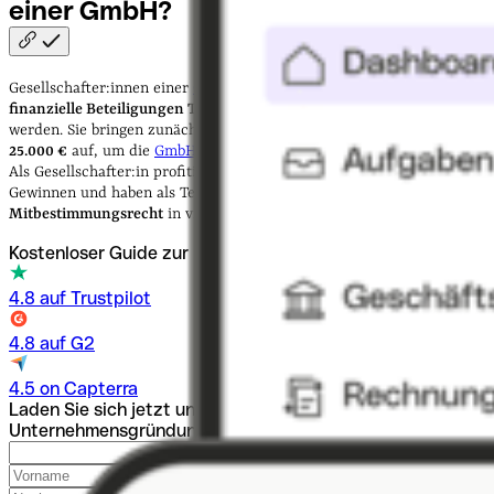
einer
GmbH?
Gesellschafter:innen einer
GmbH
sind Personen, die
durch
finanzielle Beteiligungen Teilhaber:innen des Unternehmens
werden. Sie bringen zunächst ein
GmbH-Mindeststammkapital
von
25.000 €
auf, um die
GmbH zu gründen
oder sich daran zu beteiligen.
Als Gesellschafter:in profitieren sie von den erwirtschafteten
Gewinnen und haben als Teil des Gesellschafterkreises zudem ein
Mitbestimmungsrecht
in vielen Angelegenheiten der Gesellschaft.
Kostenloser Guide zur Firmengründung
4.8 auf Trustpilot
4.8 auf G2
4.5 on Capterra
Laden Sie sich jetzt unseren kostenlosen Guide zur
Unternehmensgründung im PDF-Format herunter.