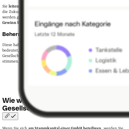
Sie
leiten die Geschäfte eines Unternehmens
mit. Sie können somit
die Zukunft der GmbH aktiv beeinflussen. In den meisten Fällen
werden geschäftsführende Gesellschafter:innen nicht nur
am
Gewinn beteiligt
, sondern
erhalten zudem ein Gehalt
.
Beherrschende Gesellschafter:innen
Diese haben
mehr als 50 % der Stimmrechte
im Unternehmen. Das
bedeutet, dass sie ihre Entscheidungen gegen den Rest der
Gesellschafter:innen durchsetzen können, wenn diese gegen sie
stimmen.
Wie wird man
GmbH-
Gesellschafter:in?
Wenn Sie sich
am Stammkapital einer GmbH beteiligen,
werden Sie