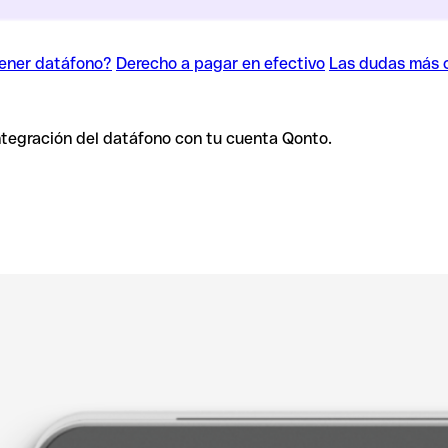
tener datáfono?
Derecho a pagar en efectivo
Las dudas más
integración del datáfono con tu cuenta Qonto.