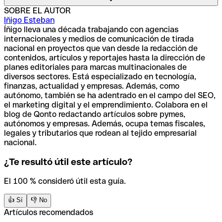
servicios complementarios) o no relacionada (nuevos
mercados). Lo importante es validar bien la viabilidad y
SOBRE EL AUTOR
Un papel clave. Disponer de herramientas de gestión de
alinearla con tus objetivos empresariales.
Iñigo Esteban
gastos, visibilidad del flujo de caja o categorización
Muchas empresas medianas aplican este enfoque para
Íñigo lleva una década trabajando con agencias
automática
ayuda a tomar decisiones con datos y a
sostener su crecimiento a largo plazo.
internacionales y medios de comunicación de tirada
prevenir problemas de liquidez.
Algo muy importante en
nacional en proyectos que van desde la redacción de
fases de expansión o escalado, donde cada euro cuenta.
contenidos, artículos y reportajes hasta la dirección de
planes editoriales para marcas multinacionales de
diversos sectores. Está especializado en tecnología,
finanzas, actualidad y empresas. Además, como
autónomo, también se ha adentrado en el campo del SEO,
el marketing digital y el emprendimiento. Colabora en el
blog de Qonto redactando artículos sobre pymes,
autónomos y empresas. Además, ocupa temas fiscales,
legales y tributarios que rodean al tejido empresarial
nacional.
¿Te resultó útil este artículo?
El 100 % consideró útil esta guía.
👍 Sí
👎 No
Artículos recomendados