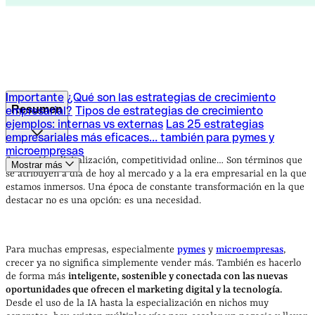
Importante
¿Qué son las estrategias de crecimiento
Resumen
empresarial?
Tipos de estrategias de crecimiento
ejemplos: internas vs externas
Las 25 estrategias
empresariales más eficaces… también para pymes y
Importante
¿Qué son las estrategias de crecimiento
microempresas
empresarial?
Tipos de estrategias de crecimiento
Saturación, digitalización, competitividad online… Son términos que
Mostrar más
ejemplos: internas vs externas
Las 25 estrategias
se atribuyen a día de hoy al mercado y a la era empresarial en la que
empresariales más eficaces… también para pymes y
estamos inmersos. Una época de constante transformación en la que
microempresas
destacar no es una opción: es una necesidad.
Para muchas empresas, especialmente
pymes
y
microempresas
,
crecer ya no significa simplemente vender más. También es hacerlo
de forma más
inteligente, sostenible y conectada con las nuevas
oportunidades que ofrecen el marketing digital y la tecnología.
Desde el uso de la IA hasta la especialización en nichos muy