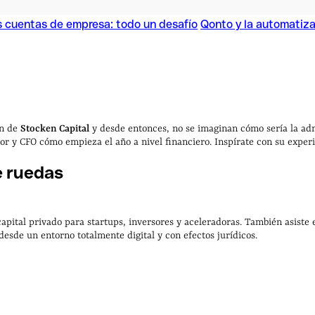
s cuentas de empresa: todo un desafío
Qonto y la automatiz
s cuentas de empresa: todo un desafío
Qonto y la automatiz
ón de
Stocken Capital
y desde entonces, no se imaginan cómo sería la admi
 y CFO cómo empieza el año a nivel financiero. Inspírate con su experie
e
ruedas
e capital privado para startups, inversores y aceleradoras. También asiste
desde un entorno totalmente digital y con efectos jurídicos.