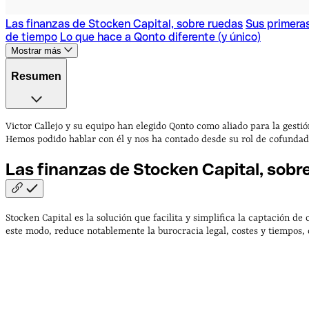
Las finanzas de Stocken Capital, sobre ruedas
Sus primera
de tiempo
Lo que hace a Qonto diferente (y único)
Mostrar más
Resumen
Las finanzas de Stocken Capital, sobre ruedas
Sus primera
de tiempo
Lo que hace a Qonto diferente (y único)
Victor Callejo y su equipo han elegido Qonto como aliado para la gesti
Hemos podido hablar con él y nos ha contado desde su rol de cofundador
Las finanzas de Stocken Capital, sobr
Stocken Capital es la solución que facilita y simplifica la captación d
este modo, reduce notablemente la burocracia legal, costes y tiempos, 