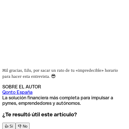
tickets
Qonto hace que
las pymes ahorren tiempo en formalidades y contabilidad
Mil gracias, Edu, por sacar un rato de tu «impredecible» horario
para hacer esta entrevista. 😎
SOBRE EL AUTOR
Qonto España
La solución financiera más completa para impulsar a
pymes, emprendedores y autónomos.
¿Te resultó útil este artículo?
👍 Sí
👎 No