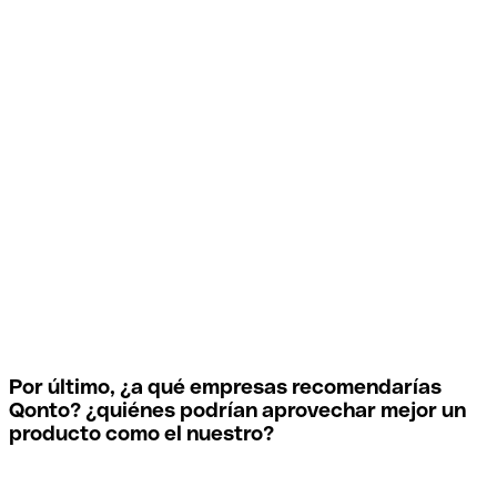
Soy un
Business developer distinto, que acompaña hasta que la cuenta está
activada
somos completamente independientes y al
mismo tiempo igual de seguros
Por último, ¿a qué empresas recomendarías
Qonto? ¿quiénes podrían aprovechar mejor un
producto como el nuestro?