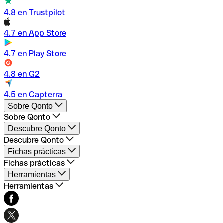
4.8 en Trustpilot
4.7 en App Store
4.7 en Play Store
4.8 en G2
4.5 en Capterra
Sobre Qonto
Sobre Qonto
Cuenta Empresa Qonto
Descubre Qonto
Creación de empresas
Descubre Qonto
Gestión de empresas
Tarifas
Fichas prácticas
Métodos de pago
Abrir Cuenta negocios online
Fichas prácticas
Códigos Swift/BIC
Medios de pago
Comparador bancario
Herramientas
Tarjeta Virtual
Crear empresa online
Herramientas
Tarjetas de empresas
Crear una SL online
Nuestros valores
Integraciones y partners
Servicio al cliente & FAQ
Glosario financiero