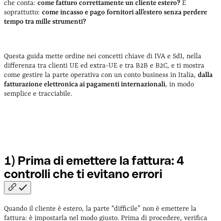
progetti internazionali
5) Due casi tipici: come cambia la
che conta:
come fatturo correttamente un cliente estero?
E
fatturazione per il tuo settore
soprattutto:
come incasso e pago fornitori all’estero senza perdere
tempo tra mille strumenti?
Questa guida mette ordine nei concetti chiave di IVA e SdI, nella
differenza tra clienti UE ed extra-UE e tra B2B e B2C, e ti mostra
come gestire la parte operativa con un conto business in Italia,
dalla
fatturazione elettronica ai pagamenti internazionali
, in modo
semplice e tracciabile.
1) Prima di emettere la fattura: 4
controlli che ti evitano
errori
Quando il cliente è estero, la parte “difficile” non è emettere la
fattura: è impostarla nel modo giusto. Prima di procedere, verifica