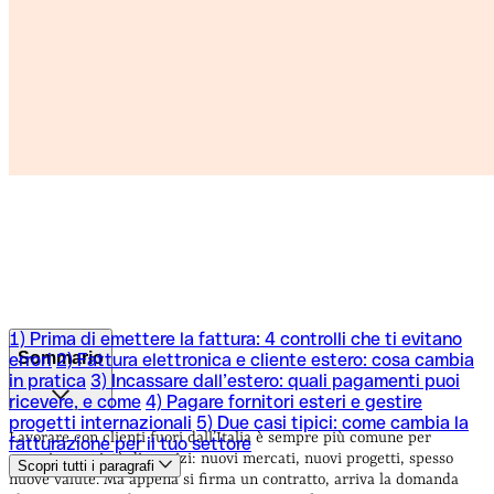
1) Prima di emettere la fattura: 4 controlli che ti evitano
Sommario
errori
2) Fattura elettronica e cliente estero: cosa cambia
in pratica
3) Incassare dall’estero: quali pagamenti puoi
ricevere, e come
4) Pagare fornitori esteri e gestire
1) Prima di emettere la fattura: 4 controlli che ti evitano
progetti internazionali
5) Due casi tipici: come cambia la
errori
2) Fattura elettronica e cliente estero: cosa cambia
Lavorare con clienti fuori dall’Italia è sempre più comune per
fatturazione per il tuo settore
in pratica
3) Incassare dall’estero: quali pagamenti puoi
agenzie e società di servizi: nuovi mercati, nuovi progetti, spesso
Scopri tutti i paragrafi
ricevere, e come
4) Pagare fornitori esteri e gestire
nuove valute. Ma appena si firma un contratto, arriva la domanda