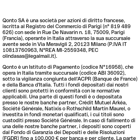
Qonto SA è una società per azioni di diritto francese,
iscritta al Registro del Commercio di Parigi (n° 819 489
626) con sede in Rue De Navarin n. 18, 75009, Parigi
(Francia), operante in Italia attraverso la sua succursale
avente sede in Via Meravigli 2, 20123 Milano (P.IVA IT
10813760963, N°REA MI-2559348, PEC
olindasas@legalmail.it).
Qonto è un Istituto di Pagamento (codice N°16958), che
opera in Italia tramite succursale (codice ABI 36092),
sotto la vigilanza congiunta dell'ACPR (Banque de France)
e della Banca d'Italia. Tutti i fondi depositati dai nostri
clienti sono protetti in conformità con le normative
applicabili. Una parte di questi fondi è o depositata
presso le nostre banche partner, Crédit Mutuel Arkéa,
Société Générale, Natixis o Rothschild Martin Maurel, o
investita in fondi monetari qualificati, i cui titoli sono
custoditi presso Société Générale. In caso di fallimento di
una delle nostre banche partner, i depositi sono coperti
dal Fondo di Garanzia dei Depositi e delle Risoluzioni
(FGDR) fino a 100.000 € per banca e per cliente. La parte