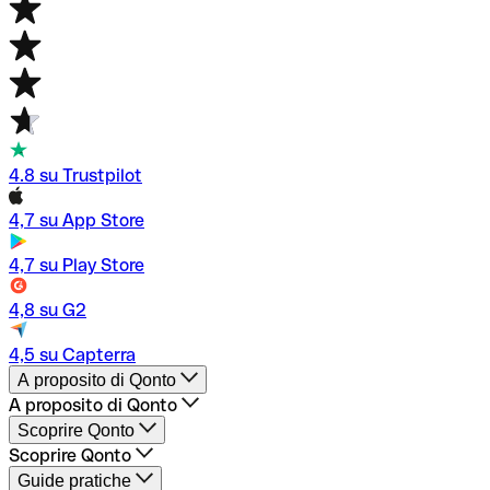
4.8 su Trustpilot
4,7 su App Store
4,7 su Play Store
4,8 su G2
4,5 su Capterra
A proposito di Qonto
A proposito di Qonto
Conto business Qonto
Scoprire Qonto
Avviare un'attività
Scoprire Qonto
Gestione aziendale
Conto business
Guide pratiche
Strumenti di pagamento