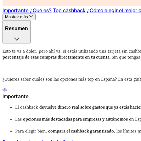
Importante
¿Qué es?
Top cashback
¿Cómo elegir el mejor
Mostrar más
Resumen
Importante
¿Qué es?
Top cashback
¿Cómo elegir el mejor
Esto te va a doler, pero ahí va: si estás utilizando una tarjeta sin cash
porcentaje de esas compras directamente en tu cuenta
. Sin que tengas
¿Quieres saber cuáles son las opciones más top en España? En esta guí
Importante
El cashback
devuelve dinero real sobre gastos que ya estás haci
Las
opciones más destacadas para empresas y autónomos
en Esp
Para elegir bien,
compara el cashback garantizado
, los límites 