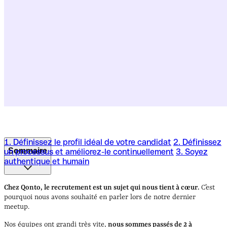
1. Définissez le profil idéal de votre candidat
2. Définissez
Sommaire
un processus et améliorez-le continuellement
3. Soyez
authentique et humain
1. Définissez le profil idéal de votre candidat
2. Définissez
un processus et améliorez-le continuellement
3. Soyez
Chez Qonto, le recrutement est un sujet qui nous tient à cœur.
C’est
authentique et humain
pourquoi nous avons souhaité en parler lors de notre dernier
meetup.
Nos équipes ont grandi très vite,
nous sommes passés de 2 à