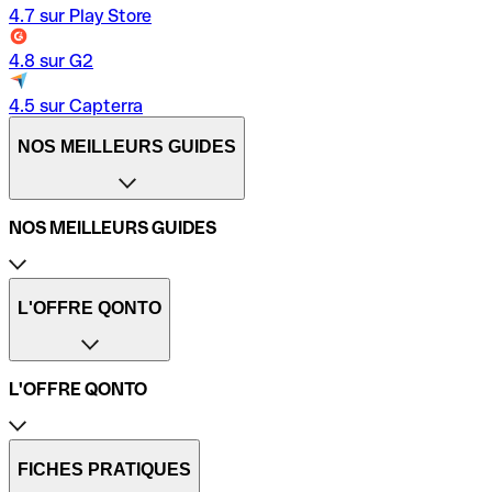
4.7 sur Play Store
4.8 sur G2
4.5 sur Capterra
NOS MEILLEURS GUIDES
NOS MEILLEURS GUIDES
Compte professionnel Qonto
Création d’entreprise
L'OFFRE QONTO
Délais de virement bancaire
Dépôt de chèque
Carte de crédit vs carte de débit
L'OFFRE QONTO
Déclarer ses frais de repas
Documents pour ouvrir un compte bancaire
Indemnité kilométrique
Tarifs
TVA intracommunautaire
Product Tour
FICHES PRATIQUES
Frais de virement bancaire
Ouvrir un compte pro