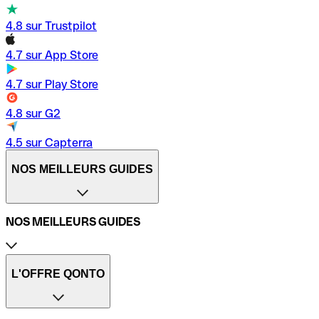
4.8 sur Trustpilot
4.7 sur App Store
4.7 sur Play Store
4.8 sur G2
4.5 sur Capterra
NOS MEILLEURS GUIDES
NOS MEILLEURS GUIDES
Compte professionnel Qonto
Création d’entreprise
L'OFFRE QONTO
Délais de virement bancaire
Dépôt de chèque
Carte de crédit vs carte de débit