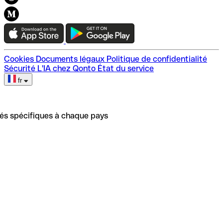
Toutes nos ressources
Modèles de statuts
Qonto Embed
Tendances
Développement durable et inclusion
Plan du site
Cookies
Documents légaux
Politique de confidentialité
Sécurité
L'IA chez Qonto
État du service
fr
tés spécifiques à chaque pays