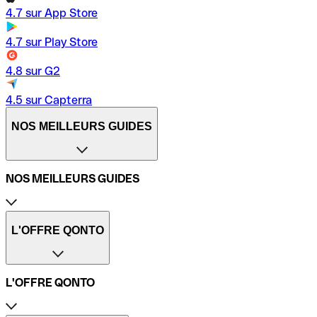
4.7 sur App Store
4.7 sur Play Store
4.8 sur G2
4.5 sur Capterra
NOS MEILLEURS GUIDES
NOS MEILLEURS GUIDES
Compte professionnel Qonto
Création d’entreprise
L'OFFRE QONTO
Délais de virement bancaire
Dépôt de chèque
Carte de crédit vs carte de débit
L'OFFRE QONTO
Déclarer ses frais de repas
Documents pour ouvrir un compte bancaire
Indemnité kilométrique