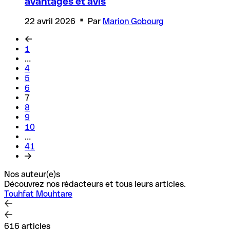
avantages et avis
22 avril 2026
Par
Marion Gobourg
1
…
4
5
6
7
8
9
10
…
41
Nos auteur(e)s
Découvrez nos rédacteurs et tous leurs articles.
Touhfat Mouhtare
616 articles