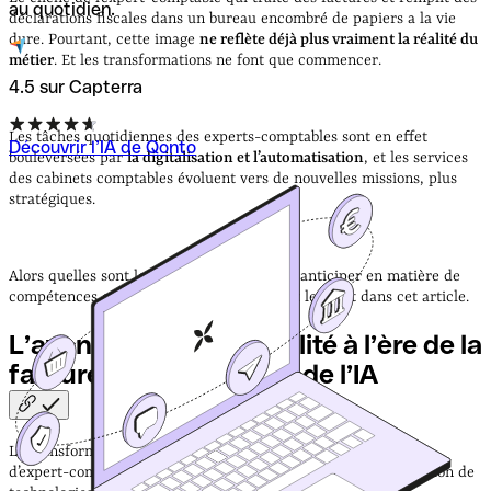
au quotidien.
déclarations fiscales dans un bureau encombré de papiers a la vie
dure. Pourtant, cette image
ne reflète déjà plus vraiment la réalité du
métier
. Et les transformations ne font que commencer.
4.5 sur Capterra
Les tâches quotidiennes des experts-comptables sont en effet
Découvrir l’IA de Qonto
bouleversées par
la digitalisation et l’automatisation
, et les services
des cabinets comptables évoluent vers de nouvelles missions, plus
stratégiques.
Alors quelles sont les grandes tendances à anticiper en matière de
compétences et de spécialisations ? On fait le point dans cet article.
L’avenir de la comptabilité à l’ère de la
facture électronique et de
l’IA
La transformation digitale transforme profondément le métier
d’expert-comptable depuis déjà plusieurs décennies. L’intégration de