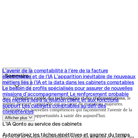
L’avenir de la comptabilité à l’ère de la facture
Sommaire
électronique et de l’IA
L’apparition inévitable de nouveaux
métiers liés à l’IA et la data dans les cabinets comptables
Le besoin de profils spécialisés pour assurer de nouvelles
L’avenir de la comptabilité à l’ère de la facture
missions d’accompagnement
Le renforcement probable
électronique et de l’IA
L’apparition inévitable de nouveaux
Avec l'
évolution rapide des technologies et des réglementations
, le
des métiers liés à la relation client et aux fonctions
métiers liés à l’IA et la data dans les cabinets comptables
métier d’expert-comptable est au cœur de mutations majeures.
support
Les cabinets comptables au défi des
Le besoin de profils spécialisés pour assurer de nouvelles
Découvrez les nouvelles compétences qui façonneront l'avenir de la
compétences
missions d’accompagnement
Le renforcement probable
profession et les opportunités à saisir dès aujourd’hui.
Afficher plus
des métiers liés à la relation client et aux fonctions
L’IA Qonto au service des cabinets
support
Les cabinets comptables au défi des
compétences
Automatisez les tâches répétitives et gagnez du temps
Le cliché de l’expert-comptable qui traite des factures et remplit des