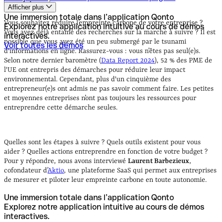
Afficher plus
Qu’est-ce que l’empreinte carbone ?
Zoom sur le bilan
Une immersion totale dans l’application Qonto
carbone
Comment réaliser le bilan carbone de votre
Vous souhaitez réduire l’empreinte carbone de votre entreprise ?
Explorez notre application intuitive au cours de démos
entreprise ?
Les outils pour vous accompagner
Vous avez déjà entamé des recherches sur la marche à suivre ? Il est
interactives.
possible que vous ayez été un peu submergé par le tsunami
Voir toutes les démos
d'informations en ligne. Rassurez-vous : vous n’êtes pas seul(e)s.
Selon notre dernier baromètre (
Data Report 2024
), 52 % des PME de
l'UE ont entrepris des démarches pour réduire leur impact
environnemental. Cependant, plus d'un cinquième des
entrepreneur(e)s ont admis ne pas savoir comment faire. Les petites
et moyennes entreprises n’ont pas toujours les ressources pour
entreprendre cette démarche seules.
Quelles sont les étapes à suivre ? Quels outils existent pour vous
aider ? Quelles actions entreprendre en fonction de votre budget ?
Pour y répondre, nous avons interviewé
Laurent Barbezieux
,
cofondateur d’
Aktio
, une plateforme SaaS qui permet aux entreprises
de mesurer et piloter leur empreinte carbone en toute autonomie.
Une immersion totale dans l’application Qonto
Explorez notre application intuitive au cours de démos
interactives.