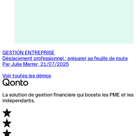
GESTION ENTREPRISE
Déplacement professionnel : préparer sa feuille de route
C
Par Julie Merrer, 21/07/2025
Voir toutes les démos
La solution de gestion financière qui booste les PME et les
indépendants.