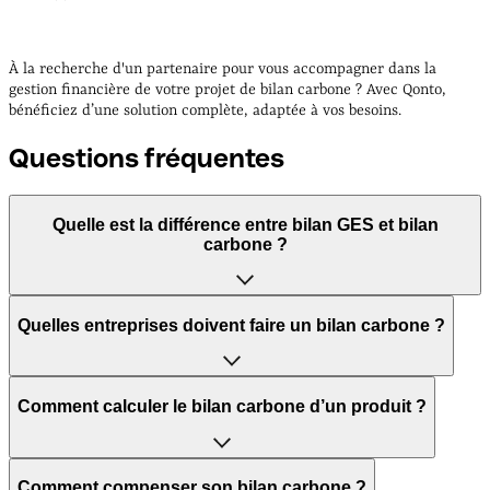
À la recherche d'un partenaire pour vous accompagner dans la
gestion financière de votre projet de bilan carbone ? Avec Qonto,
bénéficiez d’une solution complète, adaptée à vos besoins.
Questions fréquentes
Quelle est la différence entre bilan GES et bilan
carbone ?
Le bilan GES et le bilan carbone sont deux outils de la
Quelles entreprises doivent faire un bilan carbone ?
comptabilité carbone permettant une estimation des
émissions de gaz à effet de serre. Le Bilan GES englobe
les émissions directes et les émissions indirectes liées à la
Les entreprises concernées sont :
consommation d'énergie (scope 1 et 2). Le bilan carbone
Comment calculer le bilan carbone d’un produit ?
complet va au-delà en considérant toutes les émissions
- Les entreprises de plus de 500 salariés en France
indirectes, fournissant ainsi une vue plus exhaustive des
métropolitaine ;
impacts environnementaux. Ces deux outils dont des
L’empreinte carbone d’un produit correspond aux
Comment compenser son bilan carbone ?
instruments clés pour la lutte contre le changement